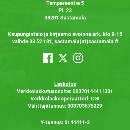
Tampereentie 5
PL 23
38201 Sastamala
Kaupungintalo ja kirjaamo avoinna ark. klo 9-15
vaihde 03 52 131, sastamala(at)sastamala.fi
Laskutus
Verkkolaskutusosoite: 00370144411301
Verkkolaskuoperaattori: CGI
Välittäjätunnus: 003703575029
Y-tunnus: 0144411-3