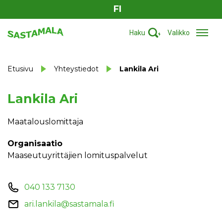
FI
Haku
Valikko
Etusivu
Yhteystiedot
Lankila Ari
Lankila Ari
Maatalouslomittaja
Organisaatio
Maaseutuyrittäjien lomituspalvelut
040 133 7130
ari.lankila@sastamala.fi