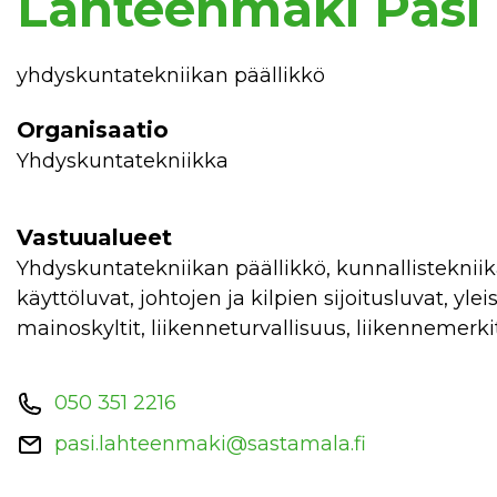
Lähteenmäki Pasi
yhdyskuntatekniikan päällikkö
Organisaatio
Yhdyskuntatekniikka
Vastuualueet
yhdyskuntatekniikan päällikkö, kunnallistekniikan rakentaminen, jätehuoltoasiat, yleisten alueiden
käyttöluvat, johtojen ja kilpien sijoitusluvat, 
mainoskyltit, liikenneturvallisuus, liikennemerk
050 351 2216
pasi.lahteenmaki@sastamala.fi