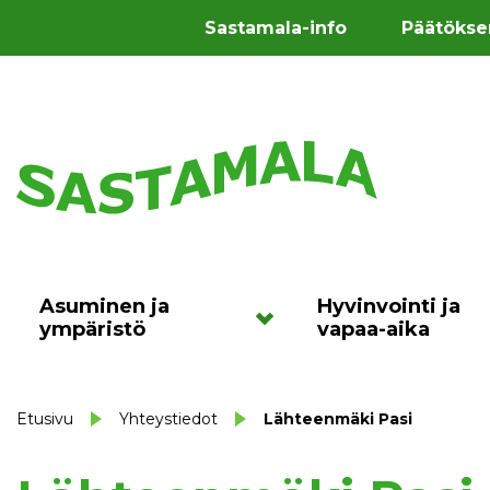
Sastamala-info
Päätökse
Asuminen ja
Hyvinvointi ja
ympäristö
vapaa-aika
Etusivu
Yhteystiedot
Lähteenmäki Pasi