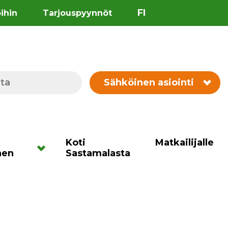
FI
öihin
Tarjouspyynnöt
Sähköinen asiointi
Koti
Matkailijalle
nen
Sastamalasta