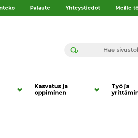
nteko
Palaute
Yhteystiedot
Meille t
Hae sivustolta
Kasvatus ja
Työ ja
oppiminen
yrittämi