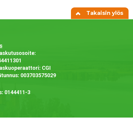
Takaisin ylös
s
askutusosoite:
44411301
askuoperaattori: CGI
jätunnus: 003703575029
s: 0144411-3