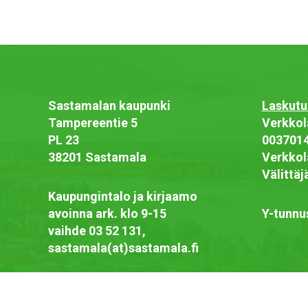
Sastamalan kaupunki
Laskutu
Tampereentie 5
Verkkol
PL 23
003701
38201 Sastamala
Verkkol
Välittä
Kaupungintalo ja kirjaamo
avoinna ark. klo 9-15
Y-tunnu
vaihde 03 52 131,
sastamala(at)sastamala.fi