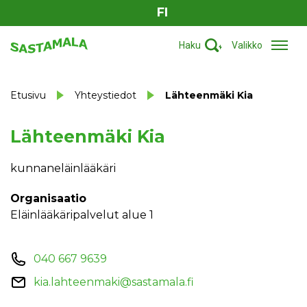
FI
Haku
Valikko
Etusivu
Yhteystiedot
Lähteenmäki Kia
Lähteenmäki Kia
kunnaneläinlääkäri
Organisaatio
Eläinlääkäripalvelut alue 1
040 667 9639
kia.lahteenmaki@sastamala.fi