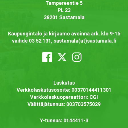
Tampereentie 5
PL 23
38201 Sastamala
Kaupungintalo ja kirjaamo avoinna ark. klo 9-15
vaihde 03 52 131, sastamala(at)sastamala.fi
Laskutus
Verkkolaskutusosoite: 00370144411301
Verkkolaskuoperaattori: CGI
Välittäjätunnus: 003703575029
Y-tunnus: 0144411-3