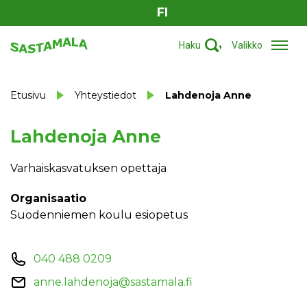
FI
Haku
Valikko
Etusivu
Yhteystiedot
Lahdenoja Anne
Lahdenoja Anne
Varhaiskasvatuksen opettaja
Organisaatio
Suodenniemen koulu esiopetus
040 488 0209
anne.lahdenoja@sastamala.fi