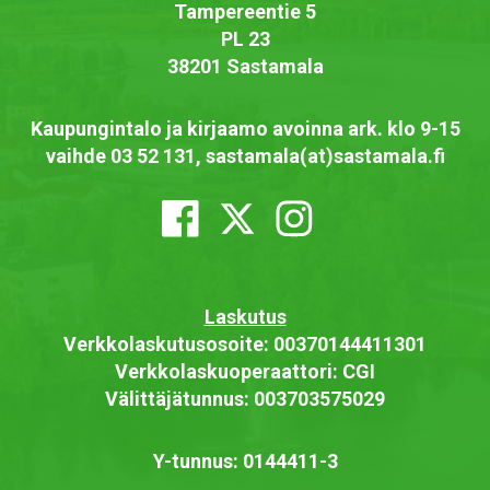
Tampereentie 5
PL 23
38201 Sastamala
Kaupungintalo ja kirjaamo avoinna ark. klo 9-15
vaihde 03 52 131, sastamala(at)sastamala.fi
Laskutus
Verkkolaskutusosoite: 00370144411301
Verkkolaskuoperaattori: CGI
Välittäjätunnus: 003703575029
Y-tunnus: 0144411-3