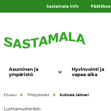
Sastamala-info
Päätökse
Asuminen ja
Hyvinvointi ja
ympäristö
vapaa-aika
Etusivu
Yhteystiedot
Kulmala Jalmari
Luottamushenkilö