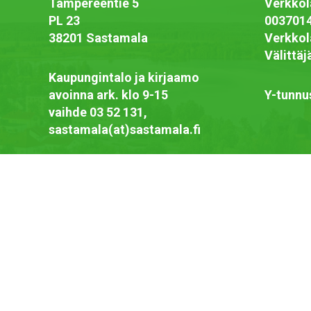
Tampereentie 5
Verkkol
PL 23
003701
38201 Sastamala
Verkkol
Välittä
Kaupungintalo ja kirjaamo
avoinna ark. klo 9-15
Y-tunnu
vaihde 03 52 131,
sastamala(at)sastamala.fi