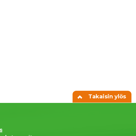
Takaisin ylös
s