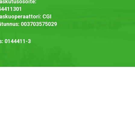
askutusosoite:
44411301
askuoperaattori: CGI
jätunnus: 003703575029
s: 0144411-3