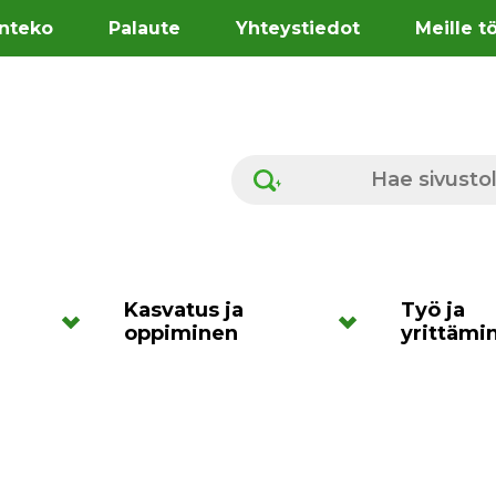
nteko
Palaute
Yhteystiedot
Meille t
Hae sivustolta
Kasvatus ja
Työ ja
oppiminen
yrittämi