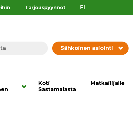
FI
öihin
Tarjouspyynnöt
Sähköinen asiointi
Koti
Matkailijalle
nen
Sastamalasta