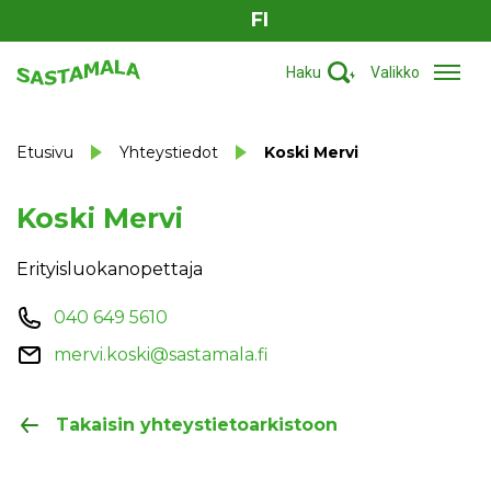
FI
Haku
Valikko
Etusivu
Yhteystiedot
Koski Mervi
Koski Mervi
Erityisluokanopettaja
040 649 5610
mervi.koski@sastamala.fi
Takaisin yhteystietoarkistoon