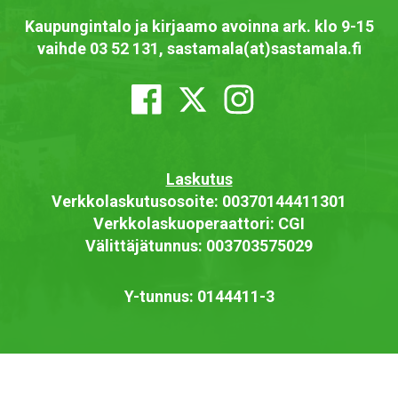
Kaupungintalo ja kirjaamo avoinna ark. klo 9-15
vaihde 03 52 131, sastamala(at)sastamala.fi
Laskutus
Verkkolaskutusosoite: 00370144411301
Verkkolaskuoperaattori: CGI
Välittäjätunnus: 003703575029
Y-tunnus: 0144411-3