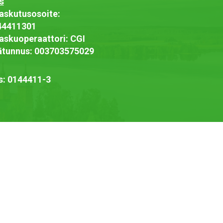
s
askutusosoite:
44411301
askuoperaattori: CGI
jätunnus: 003703575029
s: 0144411-3