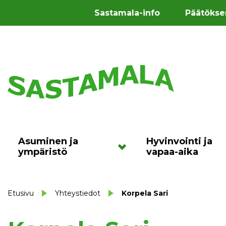
Sastamala-info
Päätökse
Asuminen ja
Hyvinvointi ja
ympäristö
vapaa-aika
Etusivu
Yhteystiedot
Korpela Sari