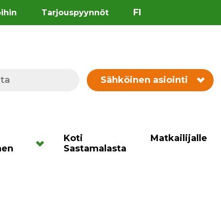
FI
öihin
Tarjouspyynnöt
Sähköinen asiointi
Koti
Matkailijalle
nen
Sastamalasta