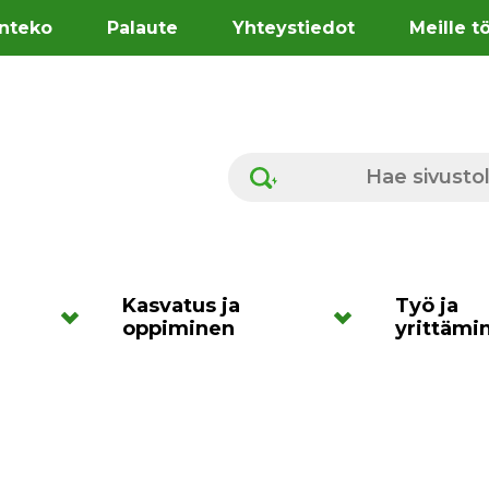
nteko
Palaute
Yhteystiedot
Meille t
Hae sivustolta
Kasvatus ja
Työ ja
oppiminen
yrittämi