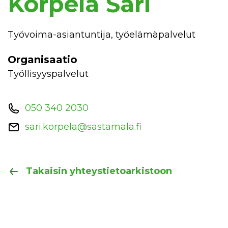
Korpela Sari
Työvoima-asiantuntija, työelämäpalvelut
Organisaatio
Työllisyyspalvelut
050 340 2030
sari.korpela@sastamala.fi
Takaisin yhteystietoarkistoon