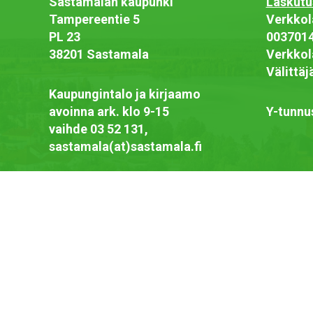
Sastamalan kaupunki
Laskutu
Tampereentie 5
Verkkol
PL 23
003701
38201 Sastamala
Verkkol
Välittä
Kaupungintalo ja kirjaamo
avoinna ark. klo 9-15
Y-tunnu
vaihde 03 52 131,
sastamala(at)sastamala.fi