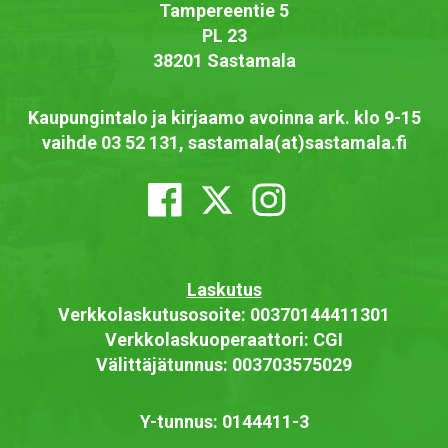
Tampereentie 5
PL 23
38201 Sastamala
Kaupungintalo ja kirjaamo avoinna ark. klo 9-15
vaihde 03 52 131, sastamala(at)sastamala.fi
Laskutus
Verkkolaskutusosoite: 00370144411301
Verkkolaskuoperaattori: CGI
Välittäjätunnus: 003703575029
Y-tunnus: 0144411-3