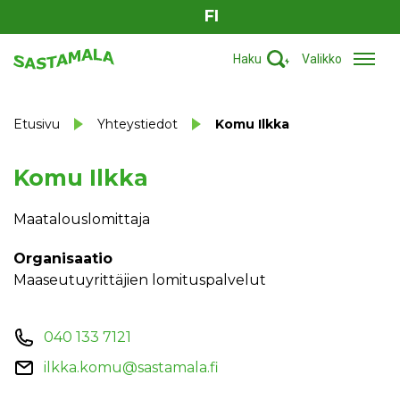
FI
Haku
Valikko
Etusivu
Yhteystiedot
Komu Ilkka
Komu Ilkka
Maatalouslomittaja
Organisaatio
Maaseutuyrittäjien lomituspalvelut
040 133 7121
ilkka.komu@sastamala.fi