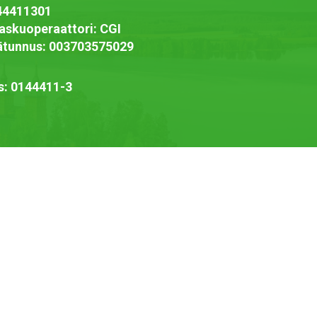
44411301
askuoperaattori: CGI
jätunnus: 003703575029
s: 0144411-3