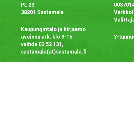
PL 23
003701
38201 Sastamala
Verkkol
Välittä
Kaupungintalo ja kirjaamo
avoinna ark. klo 9-15
Y-tunnu
vaihde 03 52 131,
sastamala(at)sastamala.fi