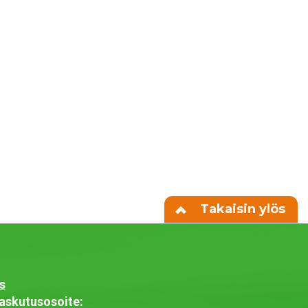
Takaisin ylös
s
askutusosoite: