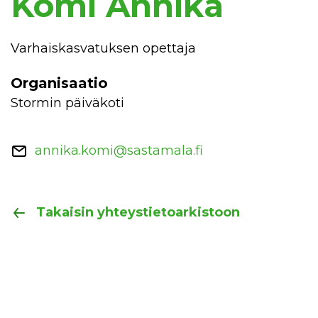
Kömi Annika
Varhaiskasvatuksen opettaja
Organisaatio
Stormin päiväkoti
annika.komi@sastamala.fi
Takaisin yhteystietoarkistoon