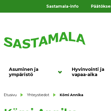
Sastamala-info
Päätökse
Asuminen ja
Hyvinvointi ja
ympäristö
vapaa-aika
Etusivu
Yhteystiedot
Kömi Annika