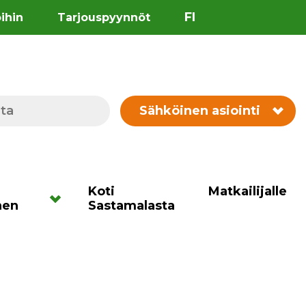
FI
öihin
Tarjouspyynnöt
Sähköinen asiointi
Koti
Matkailijalle
nen
Sastamalasta