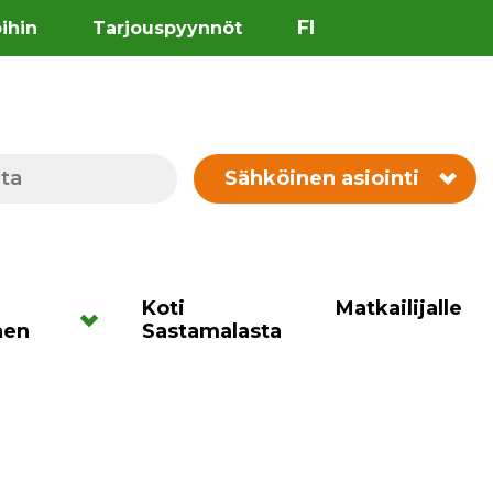
FI
öihin
Tarjouspyynnöt
Sähköinen asiointi
Koti
Matkailijalle
nen
Sastamalasta