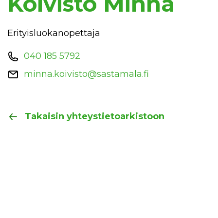
Koivisto Minna
Erityisluokanopettaja
040 185 5792
minna.koivisto@sastamala.fi
Takaisin yhteystietoarkistoon