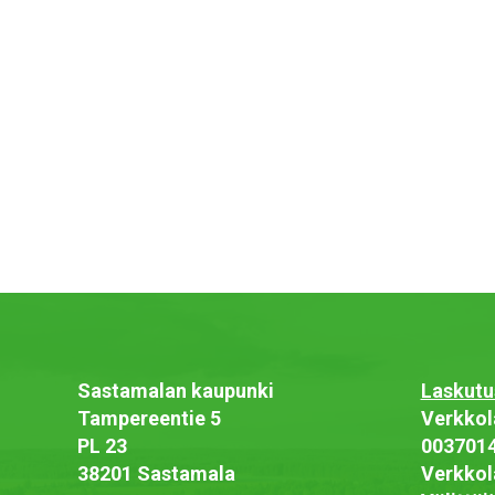
Sastamalan kaupunki
Laskutu
Tampereentie 5
Verkkol
PL 23
003701
38201 Sastamala
Verkkol