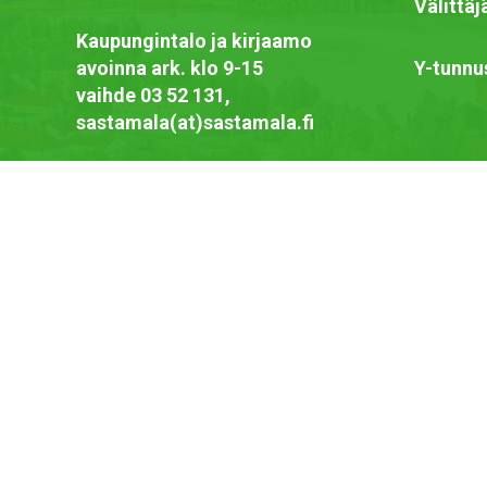
Välittä
Kaupungintalo ja kirjaamo
avoinna ark. klo 9-15
Y-tunnu
vaihde 03 52 131,
sastamala(at)sastamala.fi