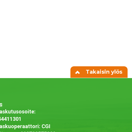
Takaisin ylös
s
askutusosoite:
44411301
askuoperaattori: CGI