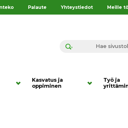
nteko
Palaute
Yhteystiedot
Meille t
Hae sivustolta
Kasvatus ja
Työ ja
oppiminen
yrittämi