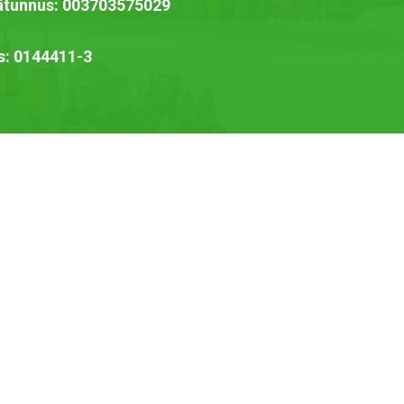
jätunnus: 003703575029
s: 0144411-3