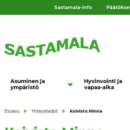
Sastamala-info
Päätökse
Asuminen ja
Hyvinvointi ja
ympäristö
vapaa-aika
Etusivu
Yhteystiedot
Koivisto Minna