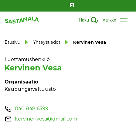
FI
Haku
Valikko
Etusivu
Yhteystiedot
Kervinen Vesa
Luottamushenkilö
Kervinen Vesa
Organisaatio
Kaupunginvaltuusto
040 848 6599
kervinenvesa@gmail.com