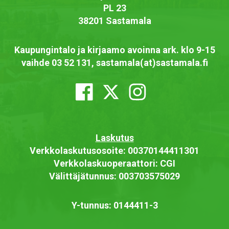
PL 23
38201 Sastamala
Kaupungintalo ja kirjaamo avoinna ark. klo 9-15
vaihde 03 52 131, sastamala(at)sastamala.fi
Laskutus
Verkkolaskutusosoite: 00370144411301
Verkkolaskuoperaattori: CGI
Välittäjätunnus: 003703575029
Y-tunnus: 0144411-3