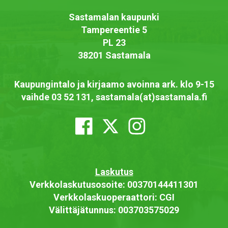
Sastamalan kaupunki
Tampereentie 5
PL 23
38201 Sastamala
Kaupungintalo ja kirjaamo avoinna ark. klo 9-15
vaihde 03 52 131, sastamala(at)sastamala.fi
Laskutus
Verkkolaskutusosoite: 00370144411301
Verkkolaskuoperaattori: CGI
Välittäjätunnus: 003703575029