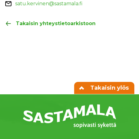
satu.kervinen@sastamala.fi
Takaisin yhteystietoarkistoon
Takaisin ylös