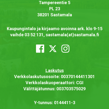
Tampereentie 5
PL 23
38201 Sastamala
Kaupungintalo ja kirjaamo avoinna ark. klo 9-15
vaihde 03 52 131, sastamala(at)sastamala.fi
Laskutus
Verkkolaskutusosoite: 00370144411301
Verkkolaskuoperaattori: CGI
Välittäjätunnus: 003703575029
Y-tunnus: 0144411-3