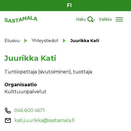
FI
Haku
Valikko
Etusivu
Yhteystiedot
Juurikka Kati
Juurikka Kati
Tuntiopettaja (sivutoiminen), tuottaja
Organisaatio
Kulttuuripalvelut
046 600 4671
kati.juurikka@sastamala.fi