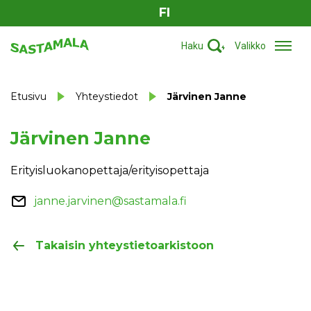
FI
Haku
Valikko
Etusivu
Yhteystiedot
Järvinen Janne
Järvinen Janne
Erityisluokanopettaja/erityisopettaja
janne.jarvinen@sastamala.fi
Takaisin yhteystietoarkistoon