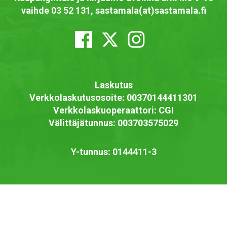
vaihde 03 52 131, sastamala(at)sastamala.fi
Laskutus
Verkkolaskutusosoite: 00370144411301
Verkkolaskuoperaattori: CGI
Välittäjätunnus: 003703575029
Y-tunnus: 0144411-3
Saavutettavuusseloste
Näytä omat evästeasetukseni