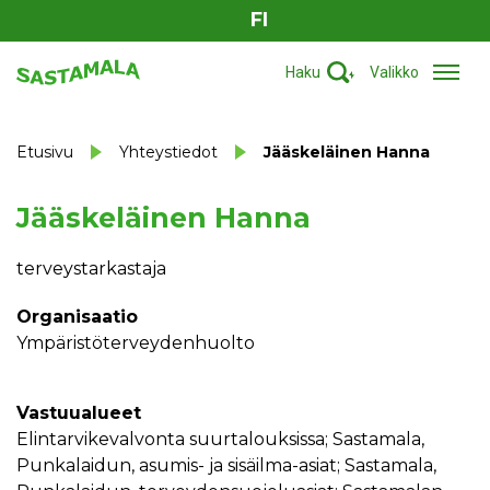
FI
Haku
Valikko
Etusivu
Yhteystiedot
Jääskeläinen Hanna
Jääskeläinen Hanna
terveystarkastaja
Organisaatio
Ympäristöterveydenhuolto
Vastuualueet
elintarvikevalvonta suurtalouksissa; Sastamala,
Punkalaidun, asumis- ja sisäilma-asiat; Sastamala,