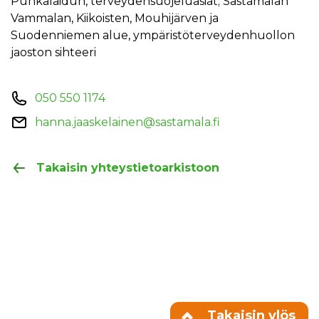
Punkalaidun, terveydensuojeluasiat; Sastamalan
Vammalan, Kiikoisten, Mouhijärven ja
Suodenniemen alue, ympäristöterveydenhuollon
jaoston sihteeri
050 550 1174
hanna.jaaskelainen@sastamala.fi
Takaisin yhteystietoarkistoon
Takaisin ylös