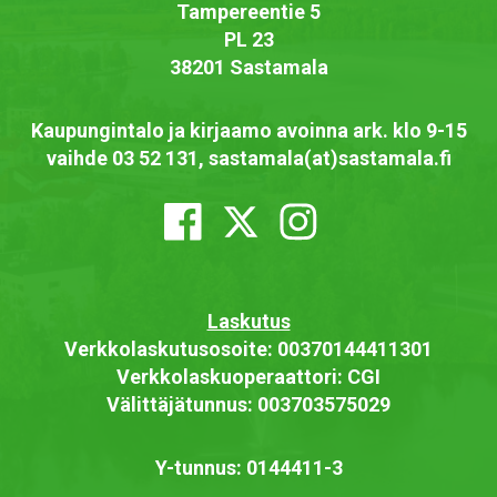
Tampereentie 5
PL 23
38201 Sastamala
Kaupungintalo ja kirjaamo avoinna ark. klo 9-15
vaihde 03 52 131, sastamala(at)sastamala.fi
Laskutus
Verkkolaskutusosoite: 00370144411301
Verkkolaskuoperaattori: CGI
Välittäjätunnus: 003703575029
Y-tunnus: 0144411-3