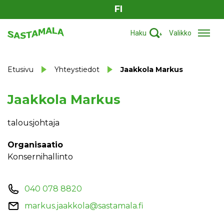
FI
Haku
Valikko
Etusivu
Yhteystiedot
Jaakkola Markus
Jaakkola Markus
talousjohtaja
Organisaatio
Konsernihallinto
040 078 8820
markus.jaakkola@sastamala.fi