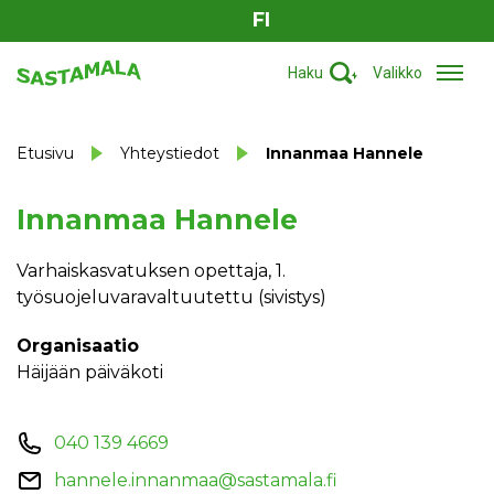
FI
Haku
Valikko
Etusivu
Yhteystiedot
Innanmaa Hannele
Innanmaa Hannele
Varhaiskasvatuksen opettaja, 1.
työsuojeluvaravaltuutettu (sivistys)
Organisaatio
Häijään päiväkoti
040 139 4669
hannele.innanmaa@sastamala.fi