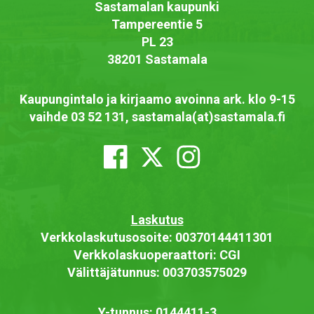
Sastamalan kaupunki
Tampereentie 5
PL 23
38201 Sastamala
Kaupungintalo ja kirjaamo avoinna ark. klo 9-15
vaihde 03 52 131, sastamala(at)sastamala.fi
Laskutus
Verkkolaskutusosoite: 00370144411301
Verkkolaskuoperaattori: CGI
Välittäjätunnus: 003703575029
Y-tunnus: 0144411-3