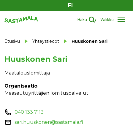
FI
Haku
Valikko
Etusivu
Yhteystiedot
Huuskonen Sari
Huuskonen Sari
Maatalouslomittaja
Organisaatio
Maaseutuyrittäjien lomituspalvelut
040 133 7113
sari.huuskonen@sastamala.fi