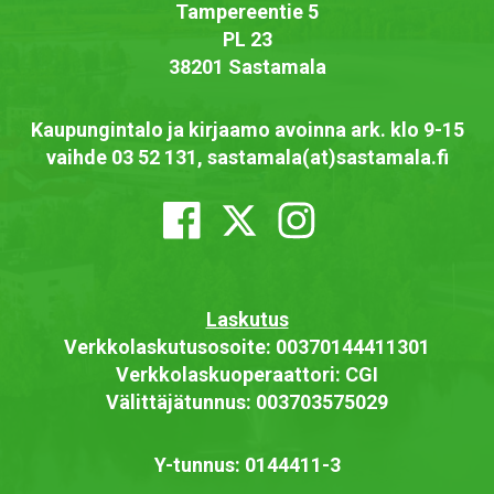
Tampereentie 5
PL 23
38201 Sastamala
Kaupungintalo ja kirjaamo avoinna ark. klo 9-15
vaihde 03 52 131, sastamala(at)sastamala.fi
Laskutus
Verkkolaskutusosoite: 00370144411301
Verkkolaskuoperaattori: CGI
Välittäjätunnus: 003703575029
Y-tunnus: 0144411-3