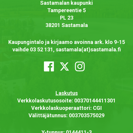
Sastamalan kaupunki
Tampereentie 5
PL 23
38201 Sastamala
Kaupungintalo ja kirjaamo avoinna ark. klo 9-15
vaihde 03 52 131, sastamala(at)sastamala.fi
Laskutus
Verkkolaskutusosoite: 00370144411301
Verkkolaskuoperaattori: CGI
Välittäjätunnus: 003703575029
Y-tunnus: 0144411-3