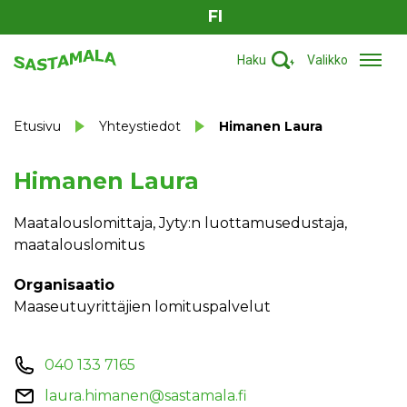
FI
Haku
Valikko
Etusivu
Yhteystiedot
Himanen Laura
Himanen Laura
Maatalouslomittaja, Jyty:n luottamusedustaja,
maatalouslomitus
Organisaatio
Maaseutuyrittäjien lomituspalvelut
040 133 7165
laura.himanen@sastamala.fi