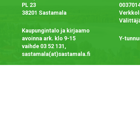
PL 23
003701
38201 Sastamala
Verkkol
Välittä
Kaupungintalo ja kirjaamo
avoinna ark. klo 9-15
Y-tunnu
vaihde 03 52 131,
sastamala(at)sastamala.fi