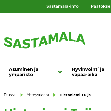
Sastamala-info
Päätökse
Asuminen ja
Hyvinvointi ja
ympäristö
vapaa-aika
Etusivu
Yhteystiedot
Hietaniemi Tuija