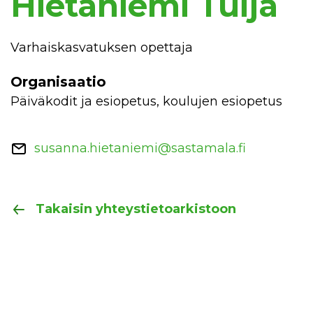
Hietaniemi Tuija
Varhaiskasvatuksen opettaja
Organisaatio
Päiväkodit ja esiopetus, koulujen esiopetus
susanna.hietaniemi@sastamala.fi
Takaisin yhteystietoarkistoon