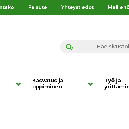
nteko
Palaute
Yhteystiedot
Meille t
Hae sivustolta
Kasvatus ja
Työ ja
oppiminen
yrittämi