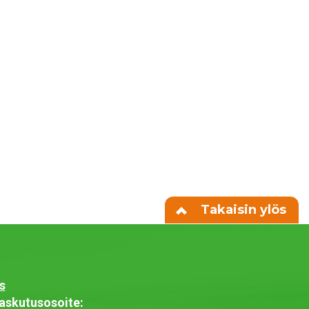
Takaisin ylös
s
askutusosoite: