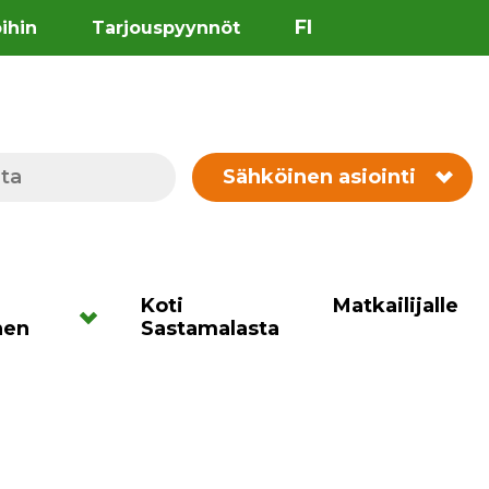
FI
öihin
Tarjouspyynnöt
Sähköinen asiointi
Koti
Matkailijalle
nen
Sastamalasta