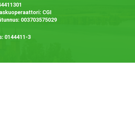
44411301
askuoperaattori: CGI
jätunnus: 003703575029
s: 0144411-3