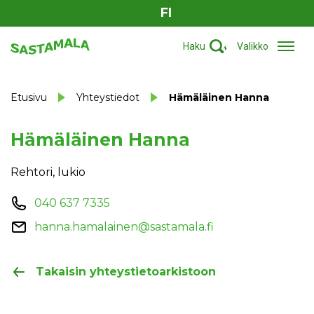
FI
Haku
Valikko
Etusivu
Yhteystiedot
Hämäläinen Hanna
Hämäläinen Hanna
Rehtori, lukio
040 637 7335
hanna.hamalainen@sastamala.fi
Takaisin yhteystietoarkistoon