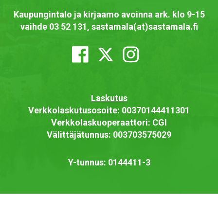
Kaupungintalo ja kirjaamo avoinna ark. klo 9-15
vaihde 03 52 131, sastamala(at)sastamala.fi
Laskutus
Verkkolaskutusosoite: 00370144411301
Verkkolaskuoperaattori: CGI
Välittäjätunnus: 003703575029
Y-tunnus: 0144411-3