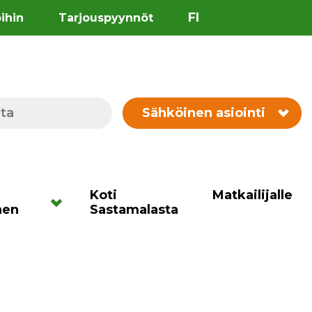
FI
öihin
Tarjouspyynnöt
Sähköinen asiointi
Koti
Matkailijalle
nen
Sastamalasta