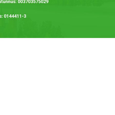
jätunnus: 003703575029
s: 0144411-3