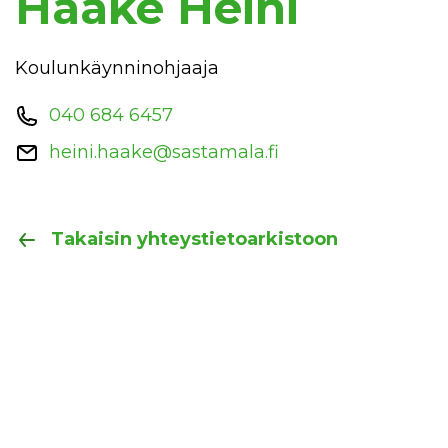
Haake Heini
Koulunkäynninohjaaja
040 684 6457
heini.haake@sastamala.fi
Takaisin yhteystietoarkistoon