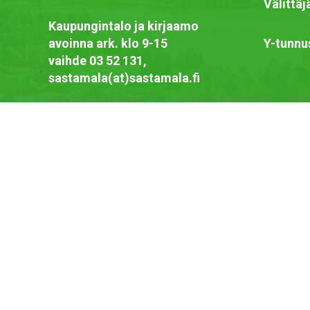
Välittä
Kaupungintalo ja kirjaamo
avoinna ark. klo 9-15
Y-tunnu
vaihde 03 52 131,
sastamala(at)sastamala.fi