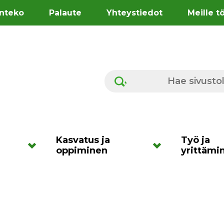
nteko
Palaute
Yhteystiedot
Meille t
Hae sivustolta
Kasvatus ja
Työ ja
oppiminen
yrittämi