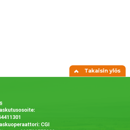
Takaisin ylös
s
askutusosoite:
44411301
askuoperaattori: CGI