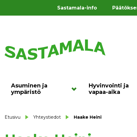
Sastamala-info
Päätökse
Asuminen ja
Hyvinvointi ja
ympäristö
vapaa-aika
Etusivu
Yhteystiedot
Haake Heini