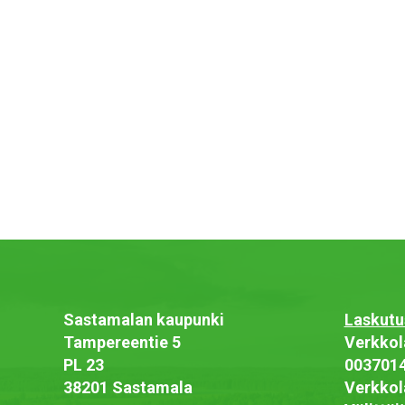
Sastamalan kaupunki
Laskutu
Tampereentie 5
Verkkol
PL 23
003701
38201 Sastamala
Verkkol