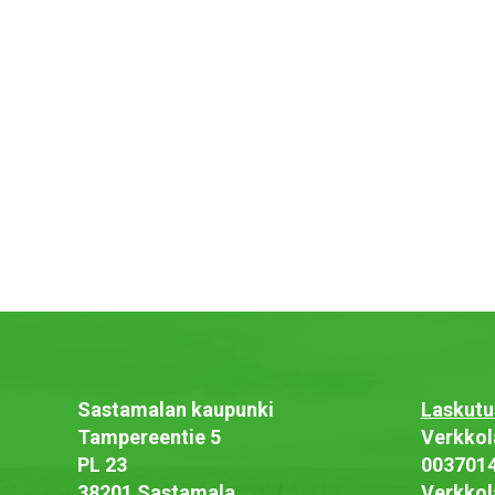
Sastamalan kaupunki
Laskutu
Tampereentie 5
Verkkol
PL 23
003701
38201 Sastamala
Verkkol