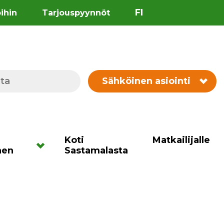
FI
öihin
Tarjouspyynnöt
Sähköinen asiointi
Koti
Matkailijalle
nen
Sastamalasta