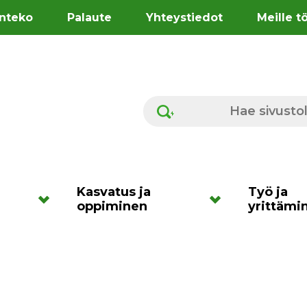
nteko
Palaute
Yhteystiedot
Meille t
Hae sivustolta
Kasvatus ja
Työ ja
oppiminen
yrittämi