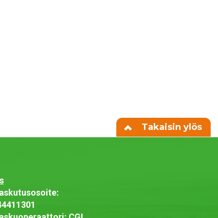
Takaisin ylös
s
askutusosoite:
44411301
askuoperaattori: CGI