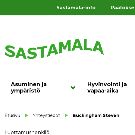
Sastamala-info
Päätökse
Asuminen ja
Hyvinvointi ja
ympäristö
vapaa-aika
Etusivu
Yhteystiedot
Buckingham Steven
Luottamushenkilö