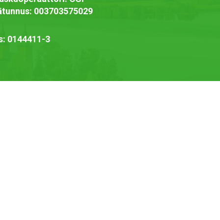
jätunnus: 003703575029
s: 0144411-3