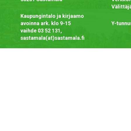
Välittä
Kaupungintalo ja kirjaamo
avoinna ark. klo 9-15
Y-tunnu
vaihde 03 52 131,
sastamala(at)sastamala.fi