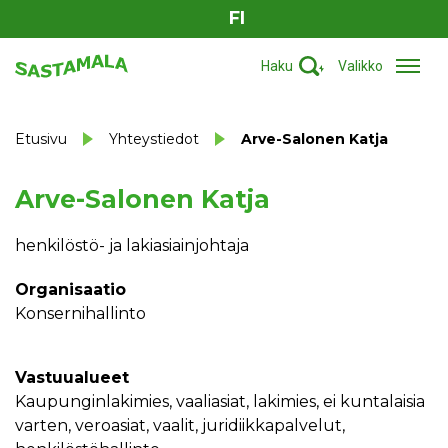
FI
Haku
Valikko
Etusivu
Yhteystiedot
Arve-Salonen Katja
Arve-Salonen Katja
henkilöstö- ja lakiasiainjohtaja
Organisaatio
Konsernihallinto
Vastuualueet
kaupunginlakimies, vaaliasiat, lakimies, ei kuntalaisia
varten, veroasiat, vaalit, juridiikkapalvelut,