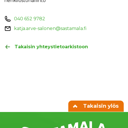
henkilöstöhallinto
040 652 9782
katja.arve-salonen@sastamala.fi
Takaisin yhteystietoarkistoon
Takaisin ylös