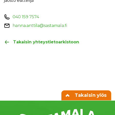
jaosto esittelijä
040 159 7574
hanna.anttila@sastamala.fi
Takaisin yhteystietoarkistoon
Takaisin ylös