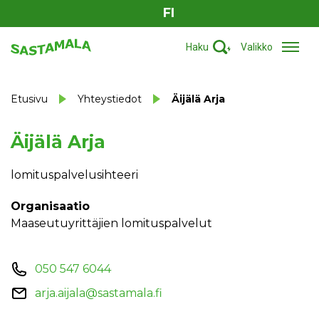
FI
Haku
Valikko
Etusivu
Yhteystiedot
Äijälä Arja
Äijälä Arja
lomituspalvelusihteeri
Organisaatio
Maaseutuyrittäjien lomituspalvelut
050 547 6044
arja.aijala@sastamala.fi