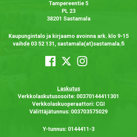
Tampereentie 5
PL 23
38201 Sastamala
Kaupungintalo ja kirjaamo avoinna ark. klo 9-15
vaihde 03 52 131, sastamala(at)sastamala.fi
Laskutus
Verkkolaskutusosoite: 00370144411301
Verkkolaskuoperaattori: CGI
Välittäjätunnus: 003703575029
Y-tunnus: 0144411-3