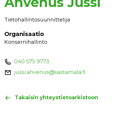
Ahvenus Jussi
Tietohallintosuunnittelija
Organisaatio
Konsernihallinto
040 575 9773
jussi.ahvenus@sastamala.fi
Takaisin yhteystietoarkistoon