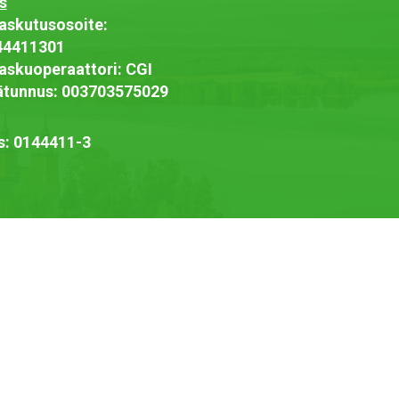
s
askutusosoite:
44411301
askuoperaattori: CGI
jätunnus: 003703575029
s: 0144411-3