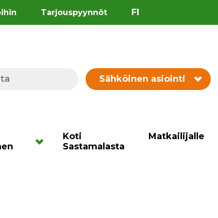
FI
öihin
Tarjouspyynnöt
Sähköinen asiointi
Koti
Matkailijalle
nen
Sastamalasta