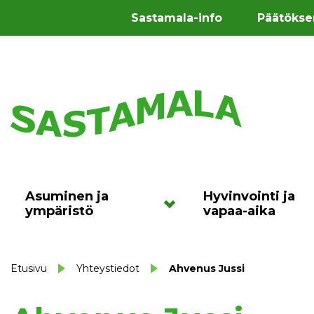
Sastamala-info
Päätökse
Asuminen ja
Hyvinvointi ja
ympäristö
vapaa-aika
Etusivu
Yhteystiedot
Ahvenus Jussi