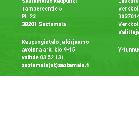
Sastamalan kaupunki
Laskutu
Tampereentie 5
Verkkol
PL 23
003701
38201 Sastamala
Verkkol
Välittä
Kaupungintalo ja kirjaamo
avoinna ark. klo 9-15
Y-tunnu
vaihde 03 52 131,
sastamala(at)sastamala.fi