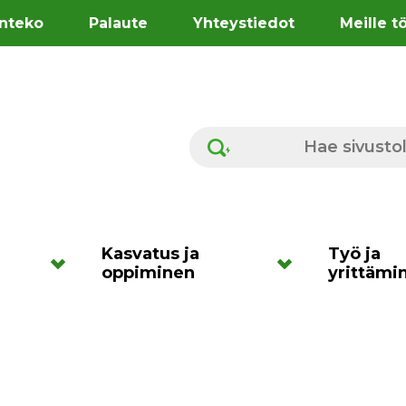
nteko
Palaute
Yhteystiedot
Meille t
Hae sivustolta
Kasvatus ja
Työ ja
oppiminen
yrittämi