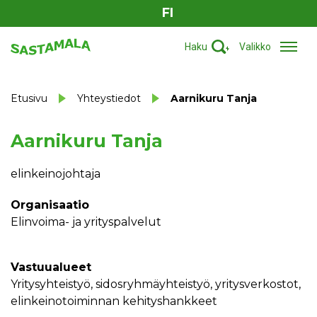
FI
Haku
Valikko
Etusivu
Yhteystiedot
Aarnikuru Tanja
Aarnikuru Tanja
elinkeinojohtaja
Organisaatio
Elinvoima- ja yrityspalvelut
Vastuualueet
yritysyhteistyö, sidosryhmäyhteistyö, yritysverkostot,
elinkeinotoiminnan kehityshankkeet