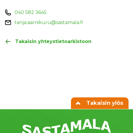
040 582 3645
tanja.aarnikuru@sastamala.fi
Takaisin yhteystietoarkistoon
Takaisin ylös