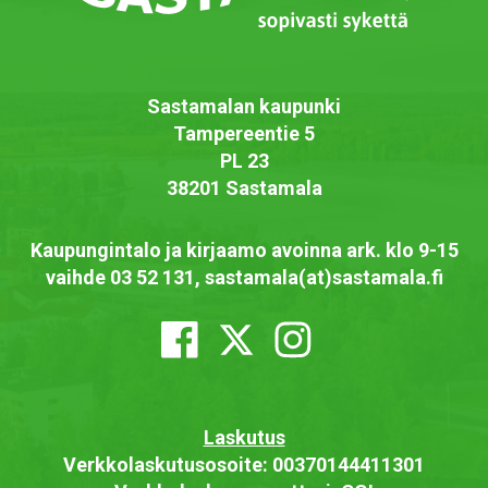
Sastamalan kaupunki
Tampereentie 5
PL 23
38201 Sastamala
Kaupungintalo ja kirjaamo avoinna ark. klo 9-15
vaihde 03 52 131, sastamala(at)sastamala.fi
Laskutus
Verkkolaskutusosoite: 00370144411301