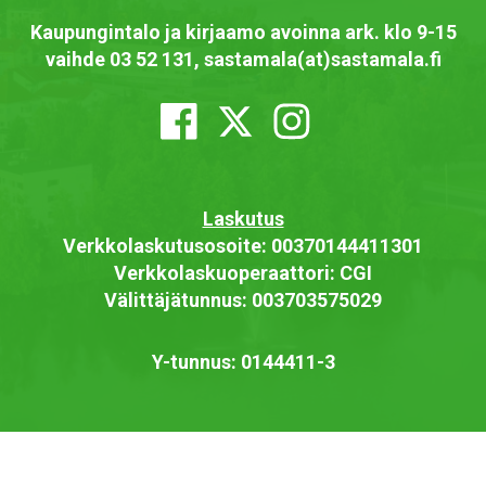
Kaupungintalo ja kirjaamo avoinna ark. klo 9-15
vaihde 03 52 131, sastamala(at)sastamala.fi
Laskutus
Verkkolaskutusosoite: 00370144411301
Verkkolaskuoperaattori: CGI
Välittäjätunnus: 003703575029
Y-tunnus: 0144411-3