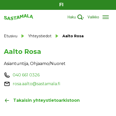
FI
Haku
Valikko
Etusivu
Yhteystiedot
Aalto Rosa
Aalto Rosa
Asiantuntija, Ohjaamo/Nuoret
040 661 0326
rosa.aalto@sastamala.fi
Takaisin yhteystietoarkistoon