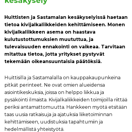
kesäkysely
Huittisten ja Sastamalan kesäkyselyissä haetaan
tietoa kivijalkaliikkeiden kehittämiseen. Monen
kivijalkaliikkeen asema on haastava
kulutustottumuksien muututtua, ja
tulevaisuuden ennakointi on vaikeaa. Tarvitaan
mitattua tietoa, jotta yritykset pystyvät
tekemään oikeansuuntaisia päätöksiä.
Huittisilla ja Sastamalalla on kauppakaupunkeina
pitkät perinteet. Ne ovat omien alueidensa
asiointikeskuksia, joissa on helppo liikkua ja
pysäköinti ilmaista. Kivijalkaliikkeiden toimijoilla riittää
periksi antamattomuutta. Hankkeen myötä etsitään
taas uusia ratkaisuja ja ajatuksia liiketoiminnan
kehittämiseen, uudistuksia tapahtumiin ja
hedelmällistä yhteistyötä.