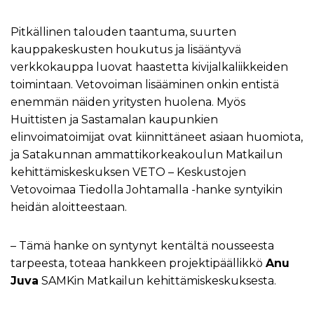
Pitkällinen talouden taantuma, suurten
kauppakeskusten houkutus ja lisääntyvä
verkkokauppa luovat haastetta kivijalkaliikkeiden
toimintaan. Vetovoiman lisääminen onkin entistä
enemmän näiden yritysten huolena. Myös
Huittisten ja Sastamalan kaupunkien
elinvoimatoimijat ovat kiinnittäneet asiaan huomiota,
ja Satakunnan ammattikorkeakoulun Matkailun
kehittämiskeskuksen VETO – Keskustojen
Vetovoimaa Tiedolla Johtamalla -hanke syntyikin
heidän aloitteestaan.
– Tämä hanke on syntynyt kentältä nousseesta
tarpeesta, toteaa hankkeen projektipäällikkö
Anu
Juva
SAMKin Matkailun kehittämiskeskuksesta.