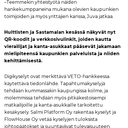
–Teemmekin yhteistyötä näiden
hankekumppaneina mukana olevien kaupunkien
toimijoiden ja myös yrittäjien kanssa, Juva jatkaa.
Huittisten ja Sastamalan kesässä näkyvät nyt
QR-koodit ja verkkosivulinkit, joiden kautta
vierailijat ja kanta-asukkaat pääsevät jakamaan
mielipiteensä kaupunkien palveluista ja niiden
kehittämisestä.
Digikyselyt ovat merkittävä VETO-hankkeessa
käytettävä tiedonlähde. Tapahtumakyselyjä
tehdään kummassakin kaupungissa kolme, ja
molemmissa tehdään myös pitkäkestoisempi
matkailijoille ja kanta-asukkaille tarkoitettu
kesäkysely. Salmi Platform Oy rakentaa kyselyt ja
FlowHouse Oy vetää kyselyjen tuloksista
johtopäätökset ja suuntaviivat tulevaisuuteen.