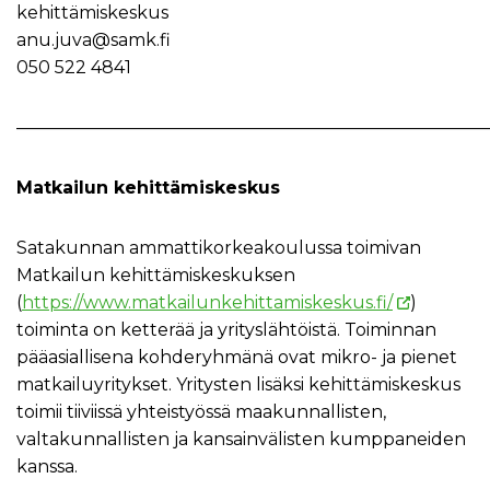
kehittämiskeskus
anu.juva@samk.fi
050 522 4841
———————————————————————————
Matkailun kehittämiskeskus
Satakunnan ammattikorkeakoulussa toimivan
Matkailun kehittämiskeskuksen
(
https://www.matkailunkehittamiskeskus.fi/
)
toiminta on ketterää ja yrityslähtöistä. Toiminnan
pääasiallisena kohderyhmänä ovat mikro- ja pienet
matkailuyritykset. Yritysten lisäksi kehittämiskeskus
toimii tiiviissä yhteistyössä maakunnallisten,
valtakunnallisten ja kansainvälisten kumppaneiden
kanssa.