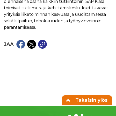
olennaisena osana kaikkiin tutkintoihin. SAMKissa
toimivat tutkimus- ja kehittämiskeskukset tukevat
yrityksiä liiketoiminnan kasvussa ja uudistamisessa
sekä kilpailun, tehokkuuden ja työhyvinvoinnin
parantamisessa.
JAA
Takaisin ylös