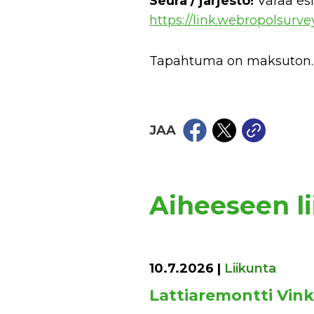
Seura / järjestö!
Varaa esi
https://link.webropolsur
Tapahtuma on maksuton.
JAA
Aiheeseen lii
10.7.2026
|
Liikunta
Lattiaremontti Vin