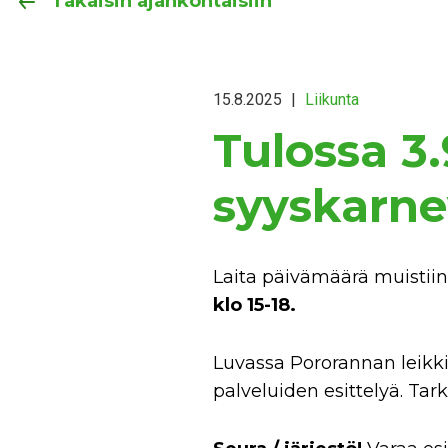
Takaisin ajankohtaisiin
15.8.2025
|
Liikunta
Tulossa 3
syyskarne
Laita päivämäärä muistiin
klo 15-18.
Luvassa Pororannan leikki
palveluiden esittelyä. T