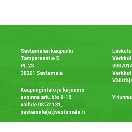
Sastamalan kaupunki
Laskutu
Tampereentie 5
Verkkol
PL 23
003701
38201 Sastamala
Verkkol
Välittä
Kaupungintalo ja kirjaamo
avoinna ark. klo 9-15
Y-tunnu
vaihde 03 52 131,
sastamala(at)sastamala.fi