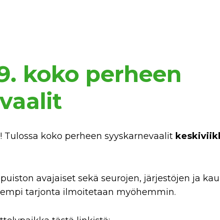
.9. koko perheen
vaalit
! Tulossa koko perheen syyskarnevaalit
keskiviik
puiston avajaiset sekä seurojen, järjestöjen
ja ka
arkempi tarjonta ilmoitetaan myöhemmin.