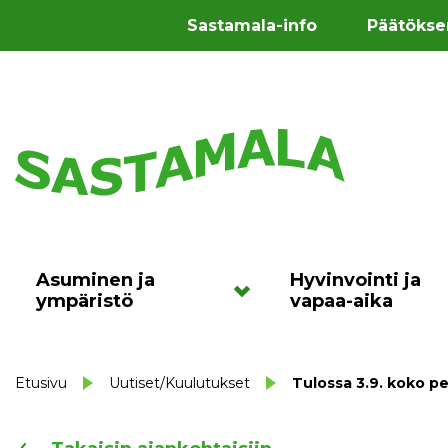
Sastamala-info
Päätökse
Asuminen ja
Hyvinvointi ja
ympäristö
vapaa-aika
Etusivu
Uutiset/Kuulutukset
Tulossa 3.9. koko p