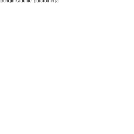
ungin kaduille, puistoihin ja