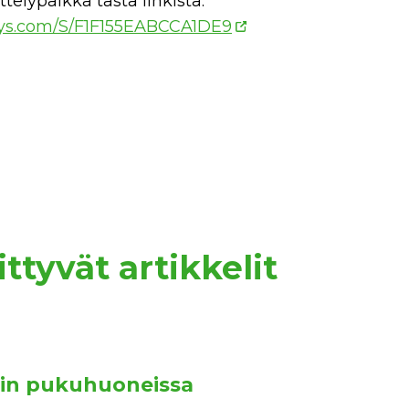
ttelypaikka tästä linkistä:
veys.com/S/F1F155EABCCA1DE9
ttyvät artikkelit
kin pukuhuoneissa