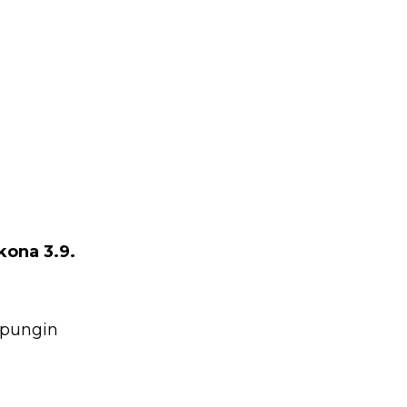
kona 3.9.
upungin