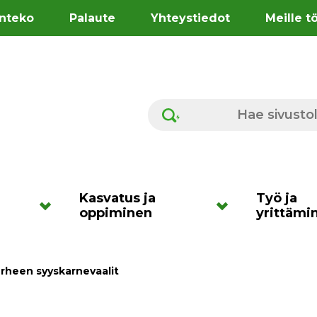
nteko
Palaute
Yhteystiedot
Meille t
Hae sivustolta
Kasvatus ja
Työ ja
oppiminen
yrittämi
erheen syyskarnevaalit