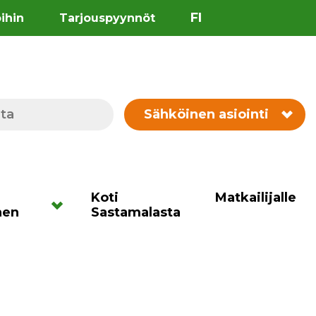
FI
öihin
Tarjouspyynnöt
Sähköinen asiointi
Koti
Matkailijalle
nen
Sastamalasta