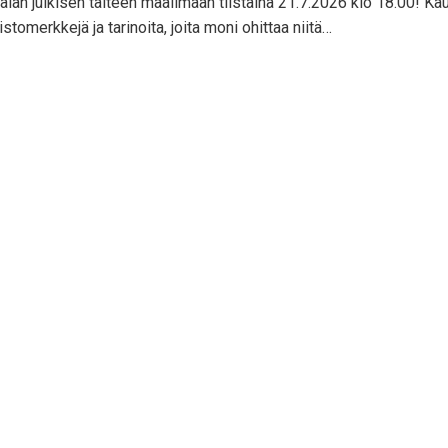
an julkisen taiteen maailmaan tiistaina 21.7.2026 klo 18.00! Kaup
stomerkkejä ja tarinoita, joita moni ohittaa niitä…