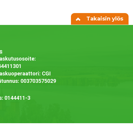
Takaisin ylös
s
askutusosoite:
44411301
askuoperaattori: CGI
jätunnus: 003703575029
s: 0144411-3