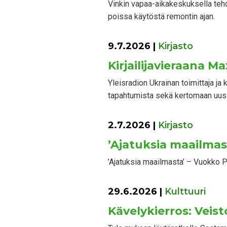
Vinkin vapaa-aikakeskuksella tehd
poissa käytöstä remontin ajan.
9.7.2026
|
Kirjasto
Kirjailijavieraana M
Yleisradion Ukrainan toimittaja j
tapahtumista sekä kertomaan uusi
2.7.2026
|
Kirjasto
’Ajatuksia maailmas
’Ajatuksia maailmasta’ – Vuokko Pi
29.6.2026
|
Kulttuuri
Kävelykierros: Veist