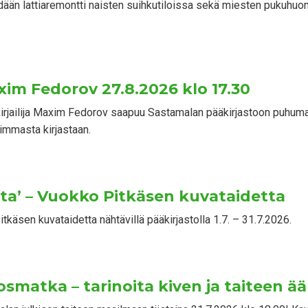
ään lattiaremontti naisten suihkutiloissa sekä miesten pukuhuone
axim Fedorov 27.8.2026 klo 17.30
a kirjailija Maxim Fedorov saapuu Sastamalan pääkirjastoon puhum
mmasta kirjastaan.
ta’ – Vuokko Pitkäsen kuvataidetta
tkäsen kuvataidetta nähtävillä pääkirjastolla 1.7. – 31.7.2026.
osmatka – tarinoita kiven ja taiteen ää