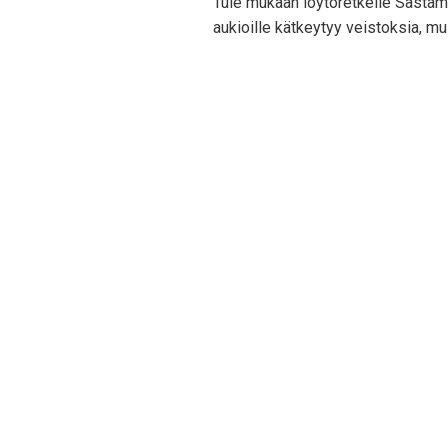
Tule mukaan löytöretkelle Sastamal
aukioille kätkeytyy veistoksia, mui