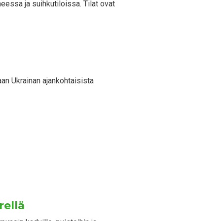
essa ja suihkutiloissa. Tilat ovat
aan Ukrainan ajankohtaisista
rellä