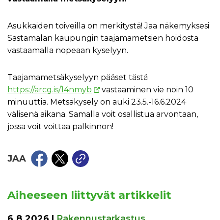
Asukkaiden toiveilla on merkitystä! Jaa näkemyksesi
Sastamalan kaupungin taajamametsien hoidosta
vastaamalla nopeaan kyselyyn.
Taajamametsäkyselyyn pääset tästä
https://arcg.is/14nmyb
vastaaminen vie noin 10
minuuttia. Metsäkysely on auki 23.5.-16.6.2024
välisenä aikana. Samalla voit osallistua arvontaan,
jossa voit voittaa palkinnon!
JAA
Aiheeseen liittyvät artikkelit
6.8.2026
|
Rakennustarkastus