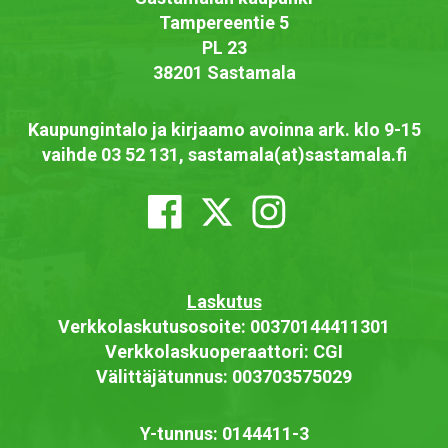
Tampereentie 5
PL 23
38201 Sastamala
Kaupungintalo ja kirjaamo avoinna ark. klo 9-15
vaihde 03 52 131, sastamala(at)sastamala.fi
Laskutus
Verkkolaskutusosoite: 00370144411301
Verkkolaskuoperaattori: CGI
Välittäjätunnus: 003703575029
Y-tunnus: 0144411-3