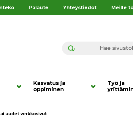
nteko
Palaute
Yhteystiedot
Meille t
Hae sivustolta
Kasvatus ja
Työ ja
oppiminen
yrittämi
ai uudet verkkosivut