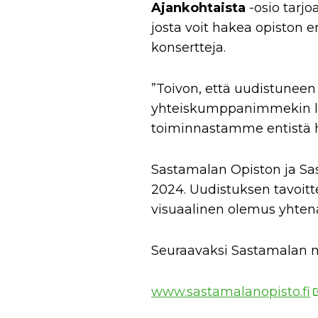
Ajankohtaista
-osio tarjo
josta voit hakea opiston er
konsertteja.
”Toivon, että uudistuneen 
yhteiskumppanimmekin löy
toiminnastamme entistä 
Sastamalan Opiston ja Sas
2024. Uudistuksen tavoitt
visuaalinen olemus yhtenä
Seuraavaksi Sastamalan m
www.sastamalanopisto.fi