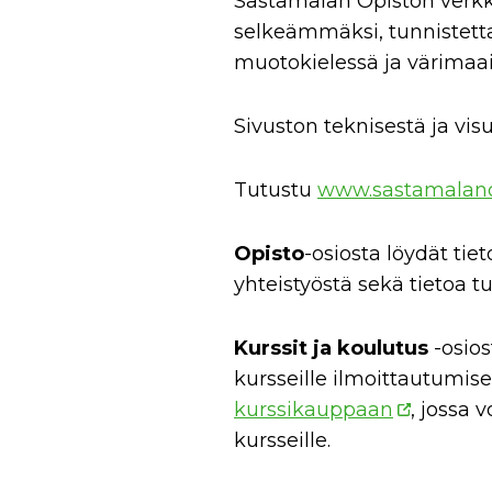
Sastamalan Opiston verkko
selkeämmäksi, tunnistet
muotokielessä ja värimaa
Sivuston teknisestä ja vi
Tutustu
www.sastamalano
Opisto
-osiosta löydät tie
yhteistyöstä sekä tietoa tu
Kurssit ja koulutus
-osios
kursseille ilmoittautumise
kurssikauppaan
, jossa 
kursseille.