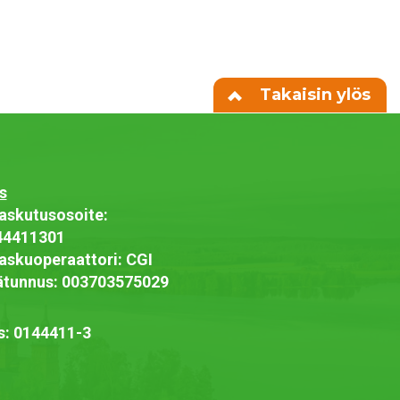
Takaisin ylös
s
askutusosoite:
44411301
askuoperaattori: CGI
jätunnus: 003703575029
s: 0144411-3