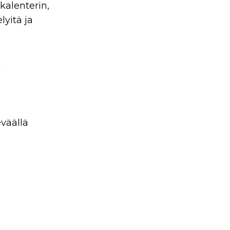
kalenterin,
lyitä ja
n
väällä