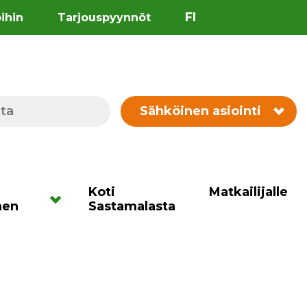
FI
öihin
Tarjouspyynnöt
Sähköinen asiointi
Koti
Matkailijalle
nen
Sastamalasta