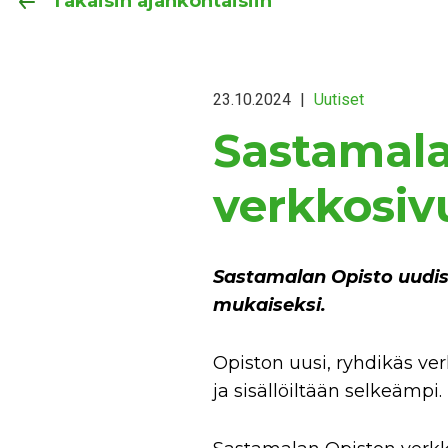
Takaisin ajankohtaisiin
23.10.2024
|
Uutiset
Sastamala
verkkosiv
Sastamalan Opisto uudist
mukaiseksi.
Opiston uusi, ryhdikäs ve
ja sisällöiltään selkeämpi