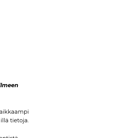
-ilmeen
 raikkaampi
lä tietoja.