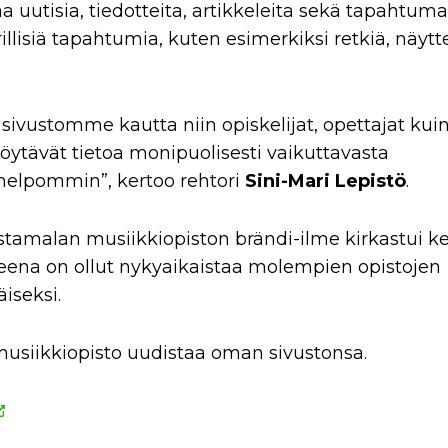
aa uutisia, tiedotteita, artikkeleita sekä tapahtuma
illisiä tapahtumia, kuten esimerkiksi retkiä, näytte
sivustomme kautta niin opiskelijat, opettajat kui
tävät tietoa monipuolisesti vaikuttavasta
helpommin”, kertoo rehtori
Sini-Mari Lepistö
.
tamalan musiikkiopiston brändi-ilme kirkastui ke
eena on ollut nykyaikaistaa molempien opistojen
iseksi.
usiikkiopisto uudistaa oman sivustonsa.