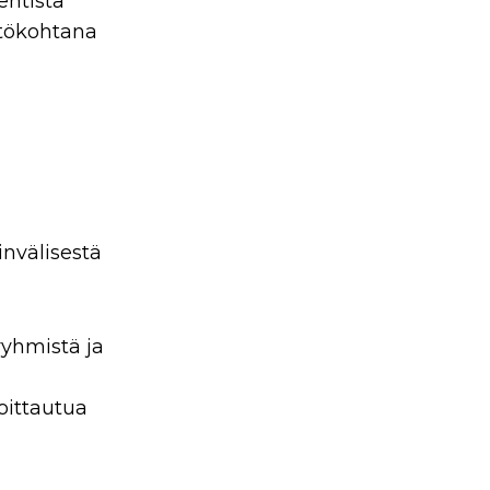
entistä
tökohtana
invälisestä
ryhmistä ja
moittautua