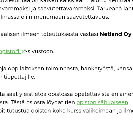
viestintää on kaiken kaikkiaan haluttu kehittää 
tavammaksi ja saavutettavammaksi. Tärkeänä läh
ilmassa oli nimenomaan saavutettavuus.
suaalisen ilmeen toteutuksesta vastasi
Netland Oy
.
pisto.fi
-sivustoon.
toja oppilaitoksen toiminnasta, hanketyöstä, kansa
ntiopettajille.
ta saat yleistietoa opistossa opetettavista eri aine
sta. Tästä osiosta löydät tien
opiston sähköiseen
voit tutustua opiston koko kurssivalikoimaan ja il