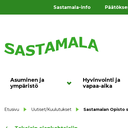
Sastamala-info
Päätökse
Asuminen ja
Hyvinvointi ja
ympäristö
vapaa-aika
Etusivu
Uutiset/Kuulutukset
Sastamalan Opisto s