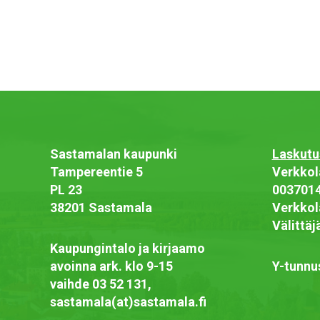
Sastamalan kaupunki
Laskutu
Tampereentie 5
Verkkol
PL 23
003701
38201 Sastamala
Verkkol
Välittä
Kaupungintalo ja kirjaamo
avoinna ark. klo 9-15
Y-tunnu
vaihde 03 52 131,
sastamala(at)sastamala.fi