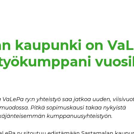
n kaupunki on VaL
työkumppani vuosil
aLePa ry:n yhteistyö saa jatkoa uuden, viisivuo
muodossa. Pitkä sopimuskausi takaa nykyistä
itkäjänteisemmän kumppanuusyhteistyön.
LePa ry sitoutuu edistämään Sastamalan kaupu