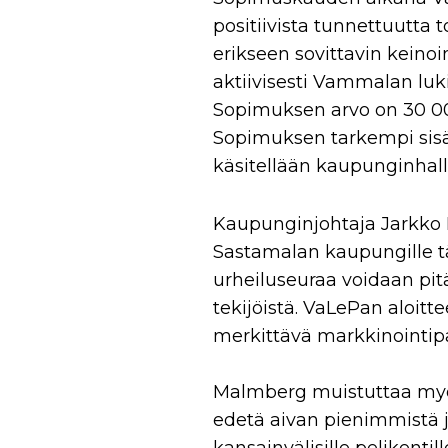
positiivista tunnettuutta
erikseen sovittavin keino
aktiivisesti Vammalan luki
Sopimuksen arvo on 30 00
Sopimuksen tarkempi sisä
käsitellään kaupunginhall
Kaupunginjohtaja Jarkko 
Sastamalan kaupungille tä
urheiluseuraa voidaan pit
tekijöistä. VaLePan aloitt
merkittävä markkinointipa
Malmberg muistuttaa myös
edetä aivan pienimmistä ju