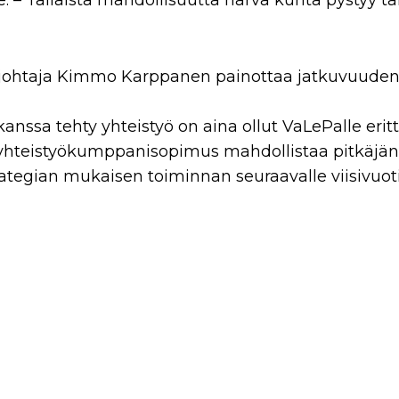
lle. – Tällaista mahdollisuutta harva kunta pystyy 
johtaja Kimmo Karppanen painottaa jatkuvuude
nssa tehty yhteistyö on aina ollut VaLePalle erit
ääyhteistyökumppanisopimus mahdollistaa pitkäjän
ategian mukaisen toiminnan seuraavalle viisivuot