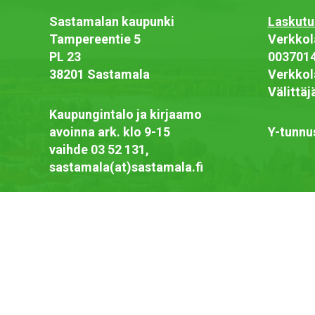
Sastamalan kaupunki
Laskutu
Tampereentie 5
Verkkol
PL 23
003701
38201 Sastamala
Verkkol
Välittä
Kaupungintalo ja kirjaamo
avoinna ark. klo 9-15
Y-tunnu
vaihde 03 52 131,
sastamala(at)sastamala.fi