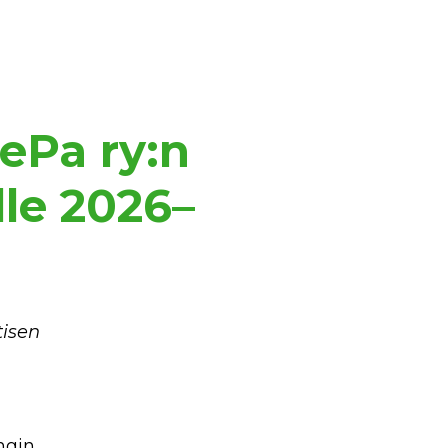
ePa ry:n
le 2026–
tisen
ngin