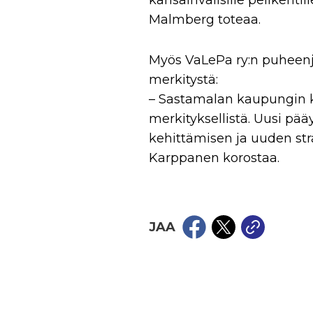
kansainvälisille pelikenti
Malmberg toteaa.
Myös VaLePa ry:n puheen
merkitystä:
– Sastamalan kaupungin ka
merkityksellistä. Uusi p
kehittämisen ja uuden str
Karppanen korostaa.
JAA