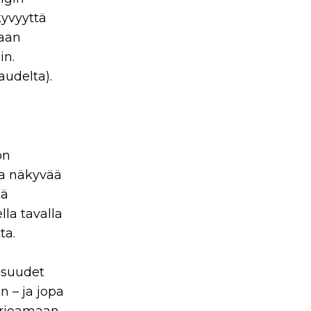
kyvyyttä
maan
in.
udelta).
on
la näkyvää
tä
lla tavalla
ta.
isuudet
n – ja jopa