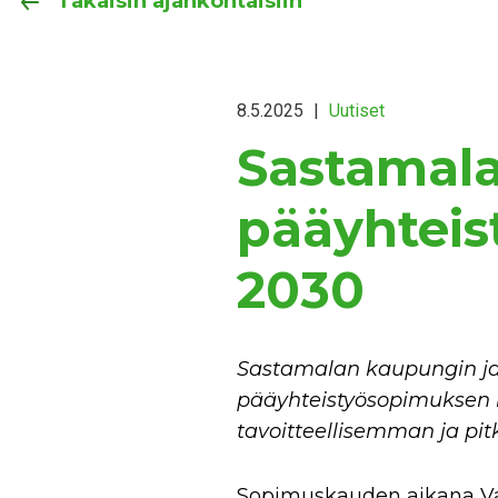
Takaisin ajankohtaisiin
8.5.2025
|
Uutiset
Sastamala
pääyhteis
2030
Sastamalan kaupungin ja V
pääyhteistyösopimuksen 
tavoitteellisemman ja p
Sopimuskauden aikana Va