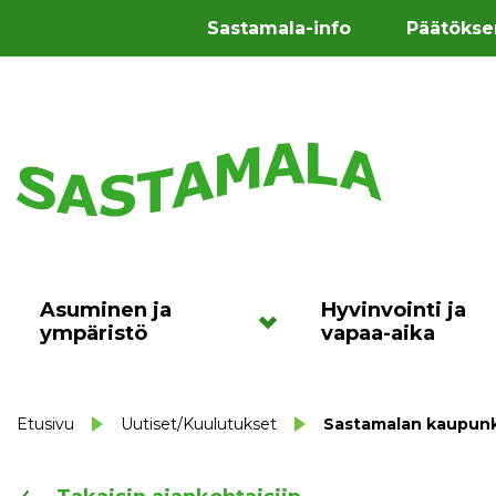
Sastamala-info
Päätökse
Asuminen ja
Hyvinvointi ja
ympäristö
vapaa-aika
Etusivu
Uutiset/Kuulutukset
Sastamalan kaupunk