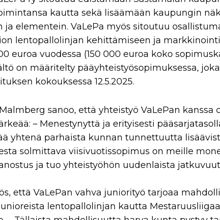
 toimintansa kautta sekä lisäämään kaupungin nä
in ja elementein. VaLePa myös sitoutuu osallistu
on lentopallolinjan kehittämiseen ja markkinointi
0 euroa vuodessa (150 000 euroa koko sopimuska
ltö on määritelty pääyhteistyösopimuksessa, joka
ituksen kokouksessa 12.5.2025.
Malmberg sanoo, että yhteistyö VaLePan kanssa 
rkeää: – Menestynyttä ja erityisesti pääsarjatasol
ää yhtenä parhaista kunnan tunnettuutta lisäävis
eesta solmittava viisivuotissopimus on meille mone
nostus ja tuo yhteistyöhön uudenlaista jatkuvuut
, että VaLePan vahva juniorityö tarjoaa mahdoll
nioreista lentopallolinjan kautta Mestaruusliigaa