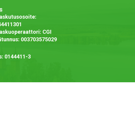
s
askutusosoite:
44411301
askuoperaattori: CGI
jätunnus: 003703575029
s: 0144411-3