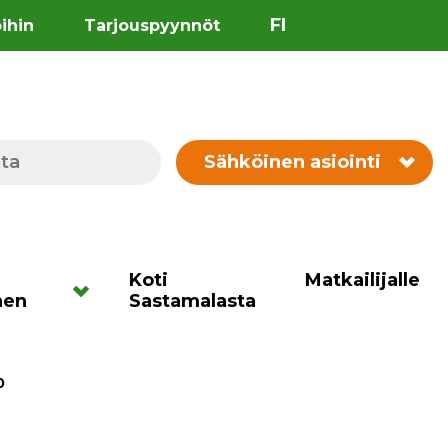
FI
öihin
Tarjouspyynnöt
Sähköinen asiointi
Koti
Matkailijalle
nen
Sastamalasta
0