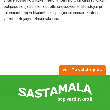
yhteistyössä FCG Rakennettu Ympäristö Oy:n kanssa Kiikan
pohjoisosan ja sen lähialueella sijaitsevien kiinteistöjen ja
rakennustietojen tilannetta kaupungin rakennusrekisterin,
väestötietojärjestelmän rakennus-…
Takaisin ylös