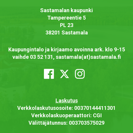
Sastamalan kaupunki
Tampereentie 5
PL 23
38201 Sastamala
Kaupungintalo ja kirjaamo avoinna ark. klo 9-15
vaihde 03 52 131, sastamala(at)sastamala.fi
Laskutus
Verkkolaskutusosoite: 00370144411301
Verkkolaskuoperaattori: CGI
Välittäjätunnus: 003703575029