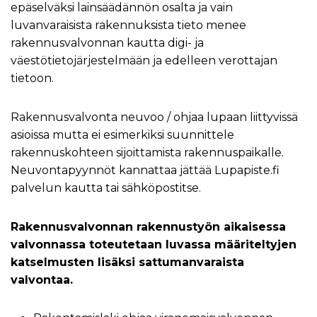
epäselväksi lainsäädännön osalta ja vain
luvanvaraisista rakennuksista tieto menee
rakennusvalvonnan kautta digi- ja
väestötietojärjestelmään ja edelleen verottajan
tietoon.
Rakennusvalvonta neuvoo / ohjaa lupaan liittyvissä
asioissa mutta ei esimerkiksi suunnittele
rakennuskohteen sijoittamista rakennuspaikalle.
Neuvontapyynnöt kannattaa jättää Lupapiste.fi
palvelun kautta tai sähköpostitse.
Rakennusvalvonnan rakennustyön aikaisessa
valvonnassa toteutetaan luvassa määriteltyjen
katselmusten lisäksi sattumanvaraista
valvontaa.