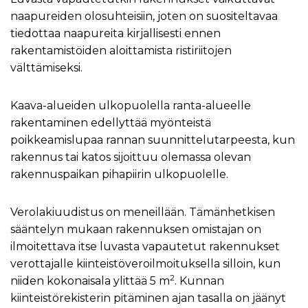
naapureiden olosuhteisiin, joten on suositeltavaa
tiedottaa naapureita kirjallisesti ennen
rakentamistöiden aloittamista ristiriitojen
välttämiseksi.
Kaava-alueiden ulkopuolella ranta-alueelle
rakentaminen edellyttää myönteistä
poikkeamislupaa rannan suunnittelutarpeesta, kun
rakennus tai katos sijoittuu olemassa olevan
rakennuspaikan pihapiirin ulkopuolelle.
Verolakiuudistus on meneillään. Tämänhetkisen
sääntelyn mukaan rakennuksen omistajan on
ilmoitettava itse luvasta vapautetut rakennukset
verottajalle kiinteistöveroilmoituksella silloin, kun
2
niiden kokonaisala ylittää 5 m
. Kunnan
kiinteistörekisterin pitäminen ajan tasalla on jäänyt