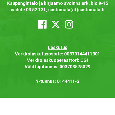
Kaupungintalo ja kirjaamo avoinna ark. klo 9-15
vaihde 03 52 131, sastamala(at)sastamala.fi
Laskutus
Verkkolaskutusosoite: 00370144411301
Verkkolaskuoperaattori: CGI
Välittäjätunnus: 003703575029
Y-tunnus: 0144411-3