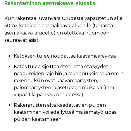
Rakentaminen asemakaava-alueelle
Kun rakentaa luvanvaraisuudesta vapautetun alle
50m2 katoksen asemakaava-alueelle (tai ranta-
asemakaava-alueelle) on otettava huomioon
seuraavat asiat:
Katoksen tulee noudattaa kaavamääräyksiä.
Katos tulee sijoittaa siten, että etäisyydet
naapureiden rajoihin ja rakennuksiin sekä omiin
rakennuksiin ovat kaavamääräysten,
palomääräysten ja asetusten mukaisia (mm.
vapaa tila pääikkunan edessä).
Rakennusten alta kaadettavien puiden
kaataminen voi edellyttää maisematyölupaa
puiden kaatamiseen.