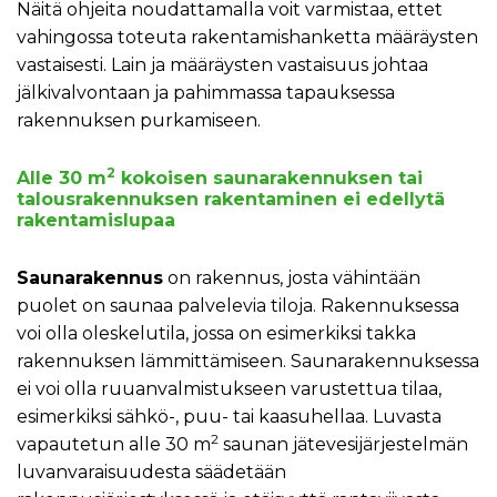
Näitä ohjeita noudattamalla voit varmistaa, ettet
vahingossa toteuta rakentamishanketta määräysten
vastaisesti. Lain ja määräysten vastaisuus johtaa
jälkivalvontaan ja pahimmassa tapauksessa
rakennuksen purkamiseen.
2
Alle 30 m
kokoisen saunarakennuksen tai
talousrakennuksen rakentaminen ei edellytä
rakentamislupaa
Saunarakennus
on rakennus, josta vähintään
puolet on saunaa palvelevia tiloja. Rakennuksessa
voi olla oleskelutila, jossa on esimerkiksi takka
rakennuksen lämmittämiseen. Saunarakennuksessa
ei voi olla ruuanvalmistukseen varustettua tilaa,
esimerkiksi sähkö-, puu- tai kaasuhellaa. Luvasta
2
vapautetun alle 30 m
saunan jätevesijärjestelmän
luvanvaraisuudesta säädetään