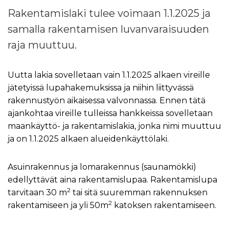
Rakentamislaki tulee voimaan 1.1.2025 ja
samalla rakentamisen luvanvaraisuuden
raja muuttuu.
Uutta lakia sovelletaan vain 1.1.2025 alkaen vireille
jätetyissä lupahakemuksissa ja niihin liittyvässä
rakennustyön aikaisessa valvonnassa. Ennen tätä
ajankohtaa vireille tulleissa hankkeissa sovelletaan
maankäyttö- ja rakentamislakia, jonka nimi muuttuu
ja on 1.1.2025 alkaen alueidenkäyttölaki.
Asuinrakennus ja lomarakennus (saunamökki)
edellyttävät aina rakentamislupaa. Rakentamislupa
2
tarvitaan 30 m
tai sitä suuremman rakennuksen
2
rakentamiseen ja yli 50m
katoksen rakentamiseen.