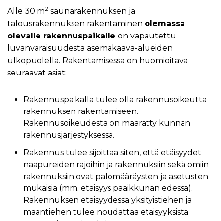
2
Alle 30 m
saunarakennuksen ja
talousrakennuksen rakentaminen
olemassa
olevalle rakennuspaikalle
on vapautettu
luvanvaraisuudesta asemakaava-alueiden
ulkopuolella. Rakentamisessa on huomioitava
seuraavat asiat:
Rakennuspaikalla tulee olla rakennusoikeutta
rakennuksen rakentamiseen.
Rakennusoikeudesta on määrätty kunnan
rakennusjärjestyksessä.
Rakennus tulee sijoittaa siten, että etäisyydet
naapureiden rajoihin ja rakennuksiin sekä omiin
rakennuksiin ovat palomääräysten ja asetusten
mukaisia (mm. etäisyys pääikkunan edessä).
Rakennuksen etäisyydessä yksityistiehen ja
maantiehen tulee noudattaa etäisyyksistä