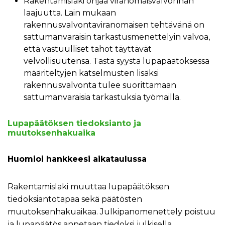
Rakentamislaki ohjaa viranomaisvalvonnan
laajuutta. Lain mukaan
rakennusvalvontaviranomaisen tehtävänä on
sattumanvaraisin tarkastusmenettelyin valvoa,
että vastuulliset tahot täyttävät
velvollisuutensa. Tästä syystä lupapäätöksessä
määriteltyjen katselmusten lisäksi
rakennusvalvonta tulee suorittamaan
sattumanvaraisia tarkastuksia työmailla.
Lupapäätöksen tiedoksianto ja
muutoksenhakuaika
Huomioi hankkeesi aikataulussa
Rakentamislaki muuttaa lupapäätöksen
tiedoksiantotapaa sekä päätösten
muutoksenhakuaikaa. Julkipanomenettely poistuu
ja lupapäätös annetaan tiedoksi julkisella