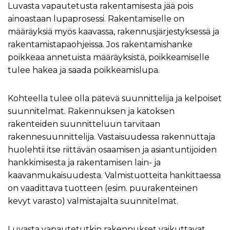
Luvasta vapautetusta rakentamisesta jää pois
ainoastaan lupaprosessi. Rakentamiselle on
määräyksiä myös kaavassa, rakennusjärjestyksessä ja
rakentamistapaohjeissa. Jos rakentamishanke
poikkeaa annetuista määräyksistä, poikkeamiselle
tulee hakea ja saada poikkeamislupa.
Kohteella tulee olla pätevä suunnittelija ja kelpoiset
suunnitelmat. Rakennuksen ja katoksen
rakenteiden suunnitteluun tarvitaan
rakennesuunnittelija. Vastaisuudessa rakennuttaja
huolehtii itse riittävän osaamisen ja asiantuntijoiden
hankkimisesta ja rakentamisen lain- ja
kaavanmukaisuudesta. Valmistuotteita hankittaessa
on vaadittava tuotteen (esim. puurakenteinen
kevyt varasto) valmistajalta suunnitelmat.
Luvasta vapautetutkin rakennukset vaikuttavat