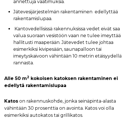
annettuja vaatimuksia.
Jätevesijärjestelmän rakentaminen edellyttää
rakentamislupaa.
Kantovedellisissä rakennuksissa vedet eivät saa
valua suoraan vesistöön vaan ne tulee imeyttää
hallitusti maaperään. Jätevedet tulee johtaa
esimerkiksi kivipesään, saunapalloon tai
imeytyskaivoon vähintään 10 metrin etäisyydellä
rannasta.
2
Alle 50 m
kokoisen katoksen rakentaminen ei
edellytä rakentamislupaa
Katos
on rakennuskohde, jonka seinäpinta-alasta
vähintään 30 prosenttia on avointa. Katos voi olla
esimerkiksi autokatos tai grillikatos.