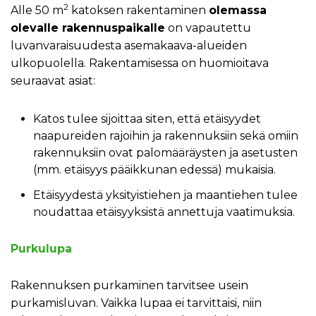
2
Alle 50 m
katoksen rakentaminen
olemassa
olevalle rakennuspaikalle
on vapautettu
luvanvaraisuudesta asemakaava-alueiden
ulkopuolella. Rakentamisessa on huomioitava
seuraavat asiat:
Katos tulee sijoittaa siten, että etäisyydet
naapureiden rajoihin ja rakennuksiin sekä omiin
rakennuksiin ovat palomääräysten ja asetusten
(mm. etäisyys pääikkunan edessä) mukaisia.
Etäisyydestä yksityistiehen ja maantiehen tulee
noudattaa etäisyyksistä annettuja vaatimuksia.
Purkulupa
Rakennuksen purkaminen tarvitsee usein
purkamisluvan. Vaikka lupaa ei tarvittaisi, niin