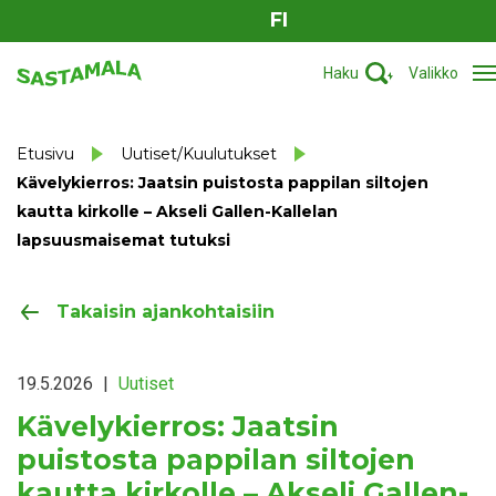
FI
Haku
Valikko
Etusivu
Uutiset/Kuulutukset
Kävelykierros: Jaatsin puistosta pappilan siltojen
kautta kirkolle – Akseli Gallen-Kallelan
lapsuusmaisemat tutuksi
Takaisin ajankohtaisiin
19.5.2026
|
Uutiset
Kävelykierros: Jaatsin
puistosta pappilan siltojen
kautta kirkolle – Akseli Gallen-