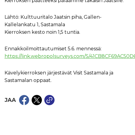
Kierroksen päätteeksi palaamme takaisin Jaatsille.
Lähtö: Kulttuuritalo Jaatsin piha, Gallen-
Kallelankatu 1, Sastamala
Kierroksen kesto noin 1,5 tuntia.
Ennakkoilmoittautumiset 5.6. mennessä:
https://link.webropolsurveys.com/S/41CB8CF69AC50D
Kävelykierroksen järjestävät Visit Sastamala ja
Sastamalan oppaat.
JAA