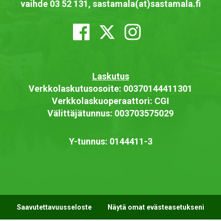
vaihde 03 52 131, sastamala(at)sastamala.fi
Laskutus
Verkkolaskutusosoite: 00370144411301
Verkkolaskuoperaattori: CGI
Välittäjätunnus: 003703575029
Y-tunnus: 0144411-3
Saavutettavuusseloste
Näytä omat evästeasetukseni