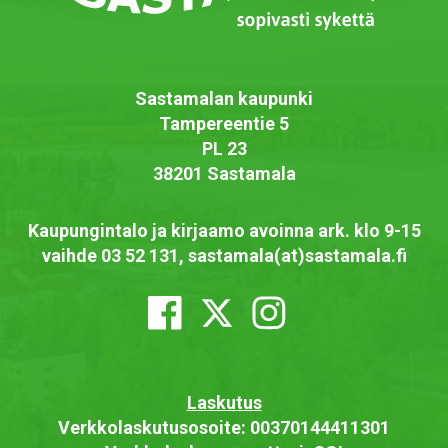
Sastamalan kaupunki
Tampereentie 5
PL 23
38201 Sastamala
Kaupungintalo ja kirjaamo avoinna ark. klo 9-15
vaihde 03 52 131, sastamala(at)sastamala.fi
Laskutus
Verkkolaskutusosoite: 00370144411301