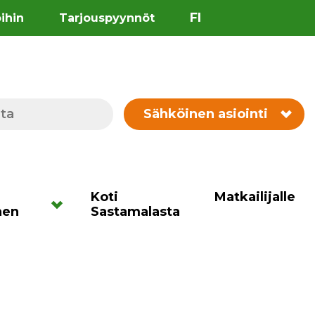
FI
öihin
Tarjouspyynnöt
Sähköinen asiointi
Koti
Matkailijalle
nen
Sastamalasta