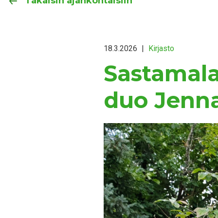
Takaisin ajankohtaisiin
18.3.2026
|
Kirjasto
Sastamalan
duo Jenna 