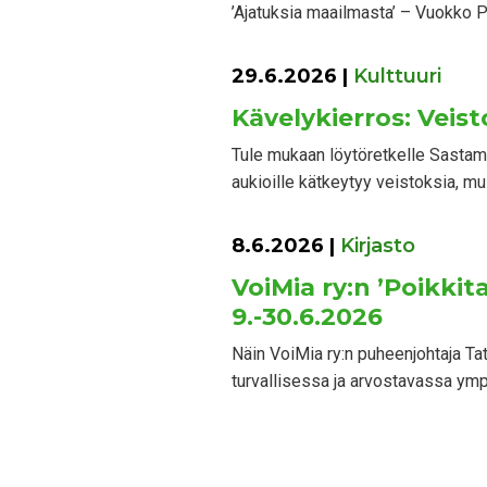
’Ajatuksia maailmasta’ – Vuokko Pi
29.6.2026
|
Kulttuuri
Kävelykierros: Veist
Tule mukaan löytöretkelle Sastamal
aukioille kätkeytyy veistoksia, mui
8.6.2026
|
Kirjasto
VoiMia ry:n ’Poikki
9.-30.6.2026
Näin VoiMia ry:n puheenjohtaja Ta
turvallisessa ja arvostavassa ym