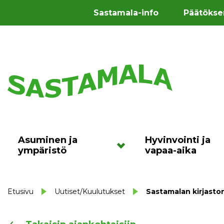
Sastamala-info
Päätökse
Asuminen ja
Hyvinvointi ja
ympäristö
vapaa-aika
Etusivu
Uutiset/Kuulutukset
Sastamalan kirjaston