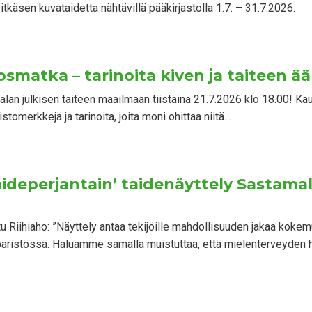
tkäsen kuvataidetta nähtävillä pääkirjastolla 1.7. – 31.7.2026.
osmatka – tarinoita kiven ja taiteen ää
an julkisen taiteen maailmaan tiistaina 21.7.2026 klo 18.00! Kaup
stomerkkejä ja tarinoita, joita moni ohittaa niitä…
taideperjantain’ taidenäyttely Sastama
tu Riihiaho: ”Näyttely antaa tekijöille mahdollisuuden jakaa koke
päristössä. Haluamme samalla muistuttaa, että mielenterveyden 