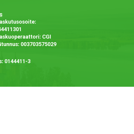
s
askutusosoite:
44411301
askuoperaattori: CGI
jätunnus: 003703575029
s: 0144411-3