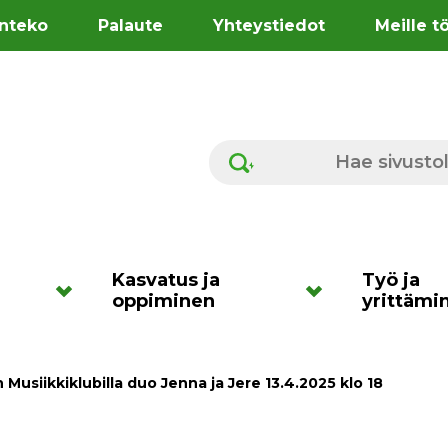
nteko
Palaute
Yhteystiedot
Meille t
Hae sivustolta
Kasvatus ja
Työ ja
oppiminen
yrittämi
 Musiikkiklubilla duo Jenna ja Jere 13.4.2025 klo 18