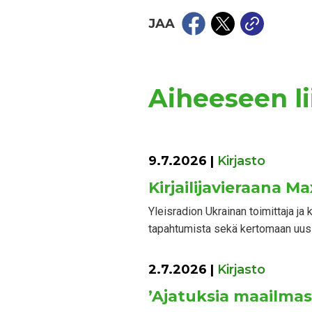
JAA
Aiheeseen lii
9.7.2026
|
Kirjasto
Kirjailijavieraana M
Yleisradion Ukrainan toimittaja j
tapahtumista sekä kertomaan uusi
2.7.2026
|
Kirjasto
’Ajatuksia maailmas