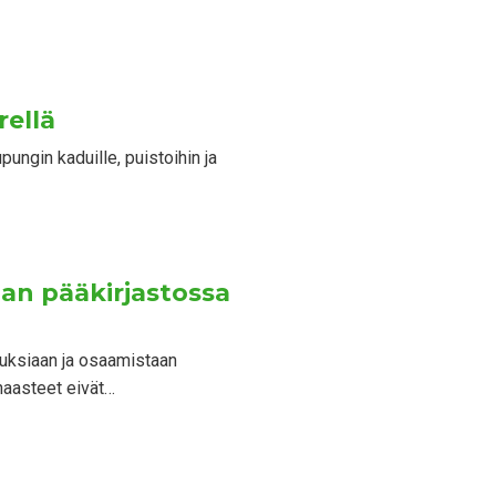
rellä
ungin kaduille, puistoihin ja
lan pääkirjastossa
muksiaan ja osaamistaan
haasteet eivät…