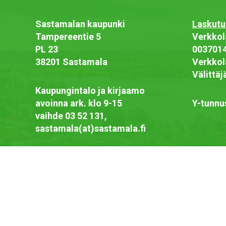
Sastamalan kaupunki
Laskutu
Tampereentie 5
Verkkol
PL 23
003701
38201 Sastamala
Verkkol
Välittä
Kaupungintalo ja kirjaamo
avoinna ark. klo 9-15
Y-tunnu
vaihde 03 52 131,
sastamala(at)sastamala.fi