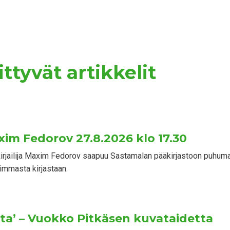
ttyvät artikkelit
axim Fedorov 27.8.2026 klo 17.30
a kirjailija Maxim Fedorov saapuu Sastamalan pääkirjastoon puhum
mmasta kirjastaan.
ta’ – Vuokko Pitkäsen kuvataidetta