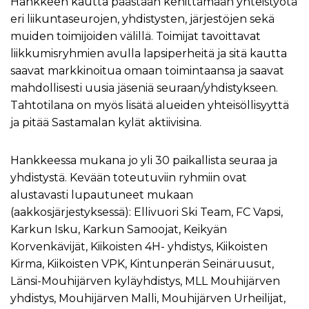
Hankkeen kautta päästään kehittämään yhteistyötä
eri liikuntaseurojen, yhdistysten, järjestöjen sekä
muiden toimijoiden välillä. Toimijat tavoittavat
liikkumisryhmien avulla lapsiperheitä ja sitä kautta
saavat markkinoitua omaan toimintaansa ja saavat
mahdollisesti uusia jäseniä seuraan/yhdistykseen.
Tahtotilana on myös lisätä alueiden yhteisöllisyyttä
ja pitää Sastamalan kylät aktiivisina.
Hankkeessa mukana jo yli 30 paikallista seuraa ja
yhdistystä. Kevään toteutuviin ryhmiin ovat
alustavasti lupautuneet mukaan
(aakkosjärjestyksessä): Ellivuori Ski Team, FC Vapsi,
Karkun Isku, Karkun Samoojat, Keikyän
Korvenkävijät, Kiikoisten 4H- yhdistys, Kiikoisten
Kirma, Kiikoisten VPK, Kintunperän Seinäruusut,
Länsi-Mouhijärven kyläyhdistys, MLL Mouhijärven
yhdistys, Mouhijärven Malli, Mouhijärven Urheilijat,