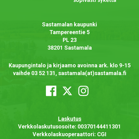
Sastamalan kaupunki
Tampereentie 5
PL 23
38201 Sastamala
Kaupungintalo ja kirjaamo avoinna ark. klo 9-15
vaihde 03 52 131, sastamala(at)sastamala.fi
Laskutus
Verkkolaskutusosoite: 00370144411301
Verkkolaskuoperaattori: CGI