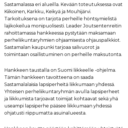
Sastamalassa eri alueilla. Kevään toteutuksessa ovat
Kiikoinen, Karkku, Keikyä ja Mouhijärvi.
Tarkoituksena on tarjota perheille höntsymielistä
lajikokeilua monipuolisesti. Leader Joutsentenreitin
rahoittamassa hankkeessa pystytään maksamaan
perheliikuntaryhmien ohjaamisesta ohjauspalkkiot.
Sastamalan kaupunki tarjoaa salivuorot ja
toimintaan osallistuminen on perheille maksutonta.
Hankkeen taustalla on Suomi liikkeelle -ohjelma.
Tämän hankkeen tavoitteena on saada
Sastamalalaisia lapsiperheitä liikkumaan yhdessä.
Yhteisen perheliikuntaryhmän avulla lapsiperheet
ja liikkumista tarjoavat toimijat kohtaavat sekä yhä
useampi lapsiperhe pääsee liikkumaan yhdessä
ohjatusti riippumatta asuinalueesta.