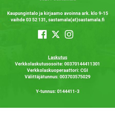
Kaupungintalo ja kirjaamo avoinna ark. klo 9-15
vaihde 03 52 131, sastamala(at)sastamala.fi
Laskutus
Verkkolaskutusosoite: 00370144411301
Verkkolaskuoperaattori: CGI
Välittäjätunnus: 003703575029
Y-tunnus: 0144411-3