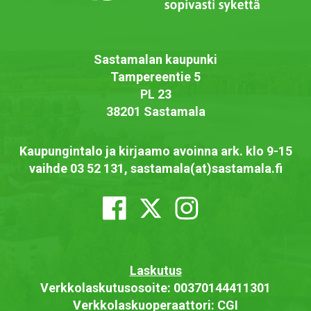
Sastamalan kaupunki
Tampereentie 5
PL 23
38201 Sastamala
Kaupungintalo ja kirjaamo avoinna ark. klo 9-15
vaihde 03 52 131, sastamala(at)sastamala.fi
Laskutus
Verkkolaskutusosoite: 00370144411301
Verkkolaskuoperaattori: CGI