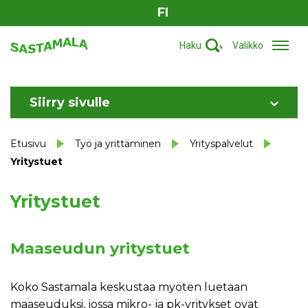
FI
Haku
Valikko
Siirry sivulle
Etusivu
Työ ja yrittäminen
Yrityspalvelut
Yritystuet
Yritystuet
Maaseudun yritystuet
Koko Sastamala keskustaa myöten luetaan
maaseuduksi, jossa mikro- ja pk-yritykset ovat