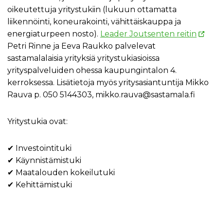
oikeutettuja yritystukiin (lukuun ottamatta
liikennöinti, koneurakointi, vähittäiskauppa ja
energiaturpeen nosto).
Leader Joutsenten reitin
Petri Rinne ja Eeva Raukko palvelevat
sastamalalaisia yrityksiä yritystukiasioissa
yrityspalveluiden ohessa kaupungintalon 4.
kerroksessa. Lisätietoja myös yritysasiantuntija Mikko
Rauva p. 050 5144303, mikko.rauva@sastamala.fi
Yritystukia ovat:
✔ Investointituki
✔ Käynnistämistuki
✔ Maatalouden kokeilutuki
✔ Kehittämistuki