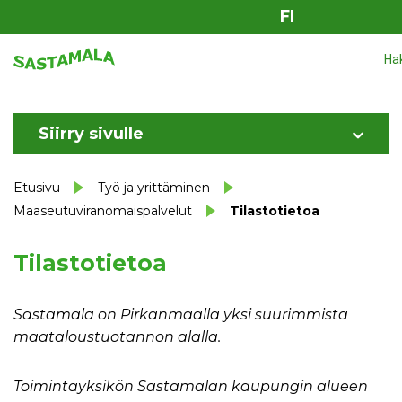
FI
Ha
Siirry sivulle
Etusivu
Työ ja yrittäminen
Maaseutuviranomaispalvelut
Tilastotietoa
Tilastotietoa
Sastamala on Pirkanmaalla yksi suurimmista
maataloustuotannon alalla.
Toimintayksikön Sastamalan kaupungin alueen