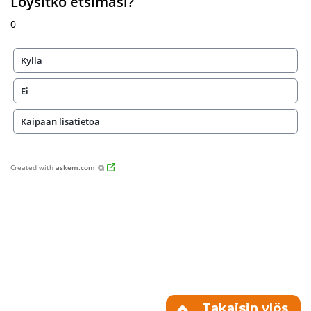
Löysitkö etsimäsi?
0
Kyllä
Ei
Kaipaan lisätietoa
Created with
askem.com
Takaisin ylös