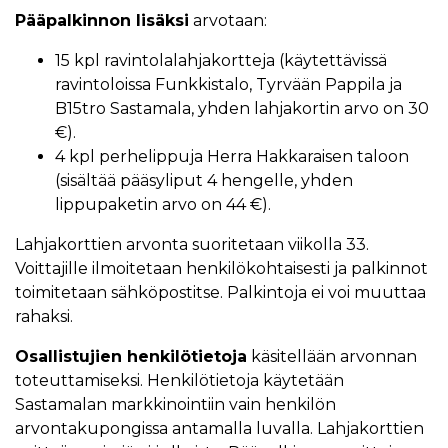
Pääpalkinnon lisäksi
arvotaan:
15 kpl ravintolalahjakortteja (käytettävissä
ravintoloissa Funkkistalo, Tyrvään Pappila ja
B15tro Sastamala, yhden lahjakortin arvo on 30
€).
4 kpl perhelippuja Herra Hakkaraisen taloon
(sisältää pääsyliput 4 hengelle, yhden
lippupaketin arvo on 44 €).
Lahjakorttien arvonta suoritetaan viikolla 33.
Voittajille ilmoitetaan henkilökohtaisesti ja palkinnot
toimitetaan sähköpostitse. Palkintoja ei voi muuttaa
rahaksi.
Osallistujien henkilötietoja
käsitellään arvonnan
toteuttamiseksi. Henkilötietoja käytetään
Sastamalan markkinointiin vain henkilön
arvontakupongissa antamalla luvalla. Lahjakorttien