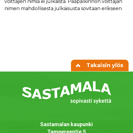
voittajien nimiä ei julkaista. Pääpalkinnon voittajan
nimen mahdollisesta julkaisusta sovitaan erikseen.
Takaisin ylös
Sastamalan kaupunki
Tampereentie 5