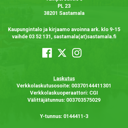
PL 23
38201 Sastamala
Kaupungintalo ja kirjaamo avoinna ark. klo 9-15
vaihde 03 52 131, sastamala(at)sastamala.fi
Laskutus
Verkkolaskutusosoite: 00370144411301
Verkkolaskuoperaattori: CGI
Välittäjätunnus: 003703575029
Y-tunnus: 0144411-3