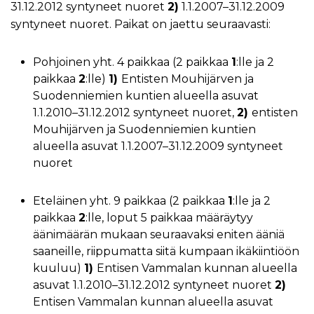
31.12.2012 syntyneet nuoret
2)
1.1.2007–31.12.2009
syntyneet nuoret. Paikat on jaettu seuraavasti:
Pohjoinen yht. 4 paikkaa (2 paikkaa
1
:lle ja 2
paikkaa
2
:lle)
1)
Entisten Mouhijärven ja
Suodenniemien kuntien alueella asuvat
1.1.2010–31.12.2012 syntyneet nuoret,
2)
entisten
Mouhijärven ja Suodenniemien kuntien
alueella asuvat 1.1.2007–31.12.2009 syntyneet
nuoret
Eteläinen yht. 9 paikkaa (2 paikkaa
1
:lle ja 2
paikkaa
2
:lle, loput 5 paikkaa määräytyy
äänimäärän mukaan seuraavaksi eniten ääniä
saaneille, riippumatta siitä kumpaan ikäkiintiöön
kuuluu)
1)
Entisen Vammalan kunnan alueella
asuvat 1.1.2010–31.12.2012 syntyneet nuoret
2)
Entisen Vammalan kunnan alueella asuvat