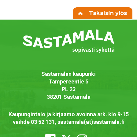
Takaisin ylös
Sastamalan kaupunki
Tampereentie 5
PL 23
38201 Sastamala
Kaupungintalo ja kirjaamo avoinna ark. klo 9-15
vaihde 03 52 131, sastamala(at)sastamala.fi