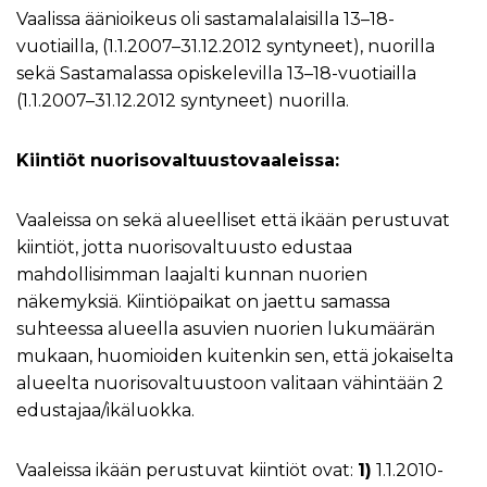
Vaalissa äänioikeus oli sastamalalaisilla 13–18-
vuotiailla, (1.1.2007–31.12.2012 syntyneet), nuorilla
sekä Sastamalassa opiskelevilla 13–18-vuotiailla
(1.1.2007–31.12.2012 syntyneet) nuorilla.
Kiintiöt nuorisovaltuustovaaleissa:
Vaaleissa on sekä alueelliset että ikään perustuvat
kiintiöt, jotta nuorisovaltuusto edustaa
mahdollisimman laajalti kunnan nuorien
näkemyksiä. Kiintiöpaikat on jaettu samassa
suhteessa alueella asuvien nuorien lukumäärän
mukaan, huomioiden kuitenkin sen, että jokaiselta
alueelta nuorisovaltuustoon valitaan vähintään 2
edustajaa/ikäluokka.
Vaaleissa ikään perustuvat kiintiöt ovat:
1)
1.1.2010-