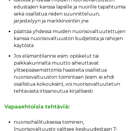
edustajien kanssa lapsille ja nuorille tapahtumia
sekä osallistua niiden suunnitteluun,
järjestelyyn ja markkinointiin jne.
päättää yhdessä muiden nuorisovaltuutettujen
kanssa nuorisovaltuuston budjetista ja rahojen
käytöstä
Jos elämäntilanne esim. opiskelut tai
paikkakunnalta muutto aiheuttavat
ylitsepääsemättömiä haasteita osallistua
nuorisovaltuuston toimintaan (esim. ei ehdi
osallistua kokouksiin), voi nuorisovaltuutetun
tehtävästä irtisanoutua kirjallisesti
Vapaaehtoisia tehtäviä:
nuorisohallituksessa toiminen,
(nuorisovaltuusto valitsee keskuudestaan 7-