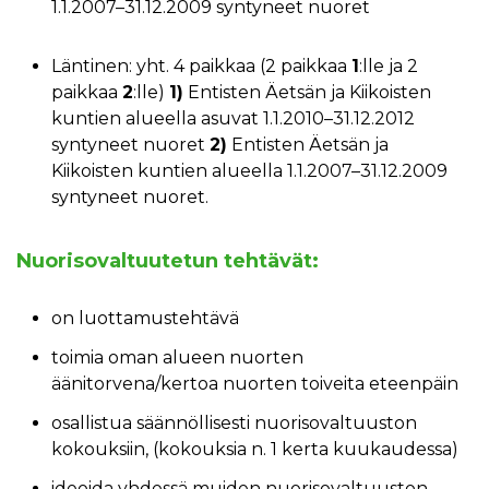
1.1.2007–31.12.2009 syntyneet nuoret
Läntinen: yht. 4 paikkaa (2 paikkaa
1
:lle ja 2
paikkaa
2
:lle)
1)
Entisten Äetsän ja Kiikoisten
kuntien alueella asuvat 1.1.2010–31.12.2012
syntyneet nuoret
2)
Entisten Äetsän ja
Kiikoisten kuntien alueella 1.1.2007–31.12.2009
syntyneet nuoret.
Nuorisovaltuutetun tehtävät:
on luottamustehtävä
toimia oman alueen nuorten
äänitorvena/kertoa nuorten toiveita eteenpäin
osallistua säännöllisesti nuorisovaltuuston
kokouksiin, (kokouksia n. 1 kerta kuukaudessa)
ideoida yhdessä muiden nuorisovaltuuston