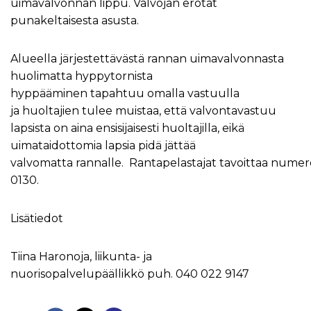
uimavalvonnan lippu. Valvojan erotat
punakeltaisesta asusta.
Alueella järjestettävästä rannan uimavalvonnasta
huolimatta hyppytornista
hyppääminen tapahtuu omalla vastuulla
ja huoltajien tulee muistaa, että valvontavastuu
lapsista on aina ensisijaisesti huoltajilla, eikä
uimataidottomia lapsia pidä jättää
valvomatta rannalle. Rantapelastajat tavoittaa numer
0130.
Lisätiedot
Tiina Haronoja, liikunta- ja
nuorisopalvelupäällikkö puh. 040 022 9147