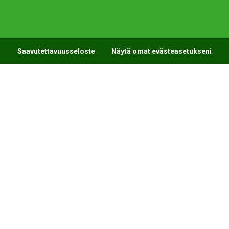
Saavutettavuusseloste
Näytä omat evästeasetukseni