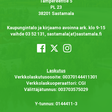
Tampereentie 5
PL 23
38201 Sastamala
Kaupungintalo ja kirjaamo avoinna ark. klo 9-15
vaihde 03 52 131, sastamala(at)sastamala.fi
Laskutus
Verkkolaskutusosoite: 00370144411301
Verkkolaskuoperaattori: CGI
Välittäjätunnus: 003703575029
Y-tunnus: 0144411-3