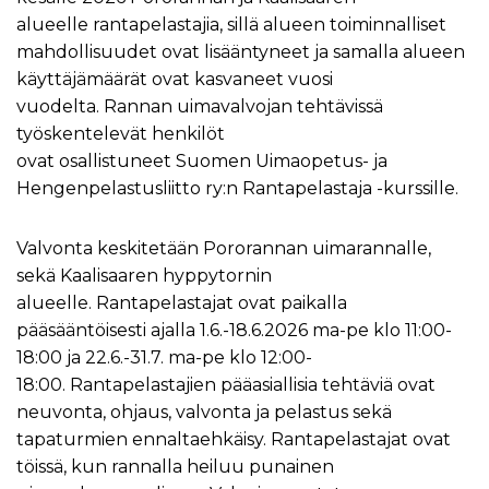
alueelle rantapelastajia, sillä alueen toiminnalliset
mahdollisuudet ovat lisääntyneet ja samalla alueen
käyttäjämäärät ovat kasvaneet vuosi
vuodelta. Rannan uimavalvojan tehtävissä
työskentelevät henkilöt
ovat osallistuneet Suomen Uimaopetus- ja
Hengenpelastusliitto ry:n Rantapelastaja -kurssille.
Valvonta keskitetään Pororannan uimarannalle,
sekä Kaalisaaren hyppytornin
alueelle. Rantapelastajat ovat paikalla
pääsääntöisesti ajalla 1.6.-18.6.2026 ma-pe klo 11:00-
18:00 ja 22.6.-31.7. ma-pe klo 12:00-
18:00. Rantapelastajien pääasiallisia tehtäviä ovat
neuvonta, ohjaus, valvonta ja pelastus sekä
tapaturmien ennaltaehkäisy. Rantapelastajat ovat
töissä, kun rannalla heiluu punainen