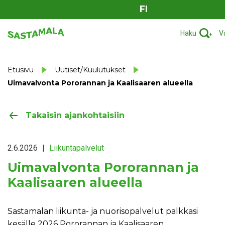
FI
Haku
V
Etusivu
Uutiset/Kuulutukset
Uimavalvonta Pororannan ja Kaalisaaren alueella
Takaisin ajankohtaisiin
2.6.2026
|
Liikuntapalvelut
Uimavalvonta Pororannan ja
Kaalisaaren alueella
Sastamalan liikunta- ja nuorisopalvelut palkkasi
kesälle 2026 Pororannan ja Kaalisaaren