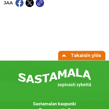
JAA
Takaisin ylös
Sastamalan kaupunki