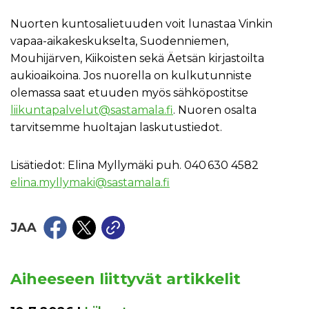
Nuorten kuntosalietuuden voit lunastaa Vinkin
vapaa-aikakeskukselta, Suodenniemen,
Mouhijärven, Kiikoisten sekä Äetsän kirjastoilta
aukioaikoina. Jos nuorella on kulkutunniste
olemassa saat etuuden myös sähköpostitse
liikuntapalvelut@sastamala.fi
. Nuoren osalta
tarvitsemme huoltajan laskutustiedot.
Lisätiedot: Elina Myllymäki puh. 040 630 4582
elina.myllymaki@sastamala.fi
JAA
Aiheeseen liittyvät artikkelit