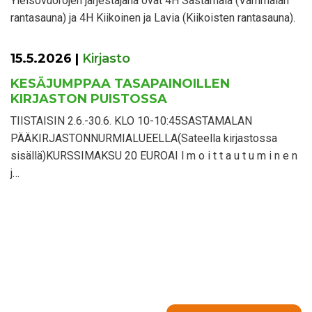
Yleisövuorojen järjestäjänä ovat 4H Sastamala (Vammalan
rantasauna) ja 4H Kiikoinen ja Lavia (Kiikoisten rantasauna).
15.5.2026
|
Kirjasto
KESÄJUMPPAA TASAPAINOILLEN
KIRJASTON PUISTOSSA
TIISTAISIN 2.6.-30.6. KLO 10-10:45SASTAMALAN
PÄÄKIRJASTONNURMIALUEELLA(Sateella kirjastossa
sisällä)KURSSIMAKSU 20 EUROAI l m o i t t a u t u m i n e n
j…