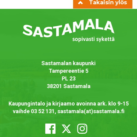
Takaisin ylös
Sastamalan kaupunki
Tampereentie 5
PL 23
38201 Sastamala
Kaupungintalo ja kirjaamo avoinna ark. klo 9-15
vaihde 03 52 131, sastamala(at)sastamala.fi