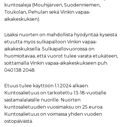
kuntosaleja (Mouhijärven, Suodenniemen,
Toukolan, Pehulan sekä Vinkin vapaa-
aikakeskuksen).
Lisäksi nuorten on mahdollista hyödyntää kyseistä
etuutta myös sulkapalloon Vinkin vapaa-
aikakeskuksella. Sulkapallovuoroissa on
huomioitavaa, että vuorot tulee varata etukäteen,
soittamalla Vinkin vapaa-aikakeskukseen puh.
040 138 2048.
Etuus tulee käyttöön 1.1.2024 alkaen.
Kuntosalietuus on tarkoitettu 13-18-vuotialle
sastamalalaisille nuorille. Nuorten
kuntosalietuuden vuosimaksu on 25 euroa.
Kuntosalietuus on voimassa yhden vuoden
ostopäivästä.