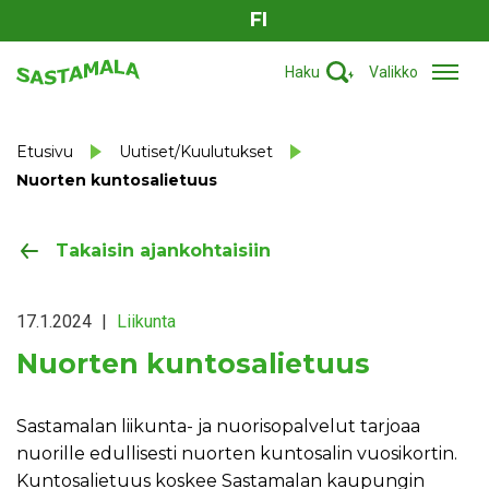
FI
Haku
Valikko
Etusivu
Uutiset/Kuulutukset
Nuorten kuntosalietuus
Takaisin ajankohtaisiin
17.1.2024
|
Liikunta
Nuorten kuntosalietuus
Sastamalan liikunta- ja nuorisopalvelut tarjoaa
nuorille edullisesti nuorten kuntosalin vuosikortin.
Kuntosalietuus koskee Sastamalan kaupungin