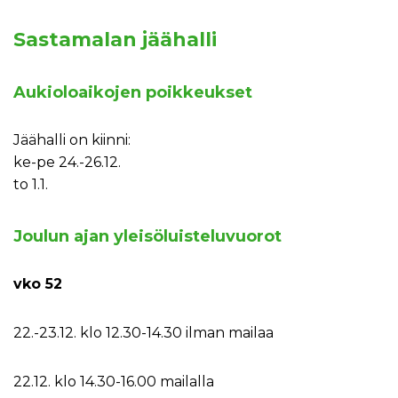
Sastamalan jäähalli
Aukioloaikojen poikkeukset
Jäähalli on kiinni:
ke-pe 24.-26.12.
to 1.1.
Joulun ajan yleisöluisteluvuorot
vko 52
22.-23.12. klo 12.30-14.30 ilman mailaa
22.12. klo 14.30-16.00 mailalla