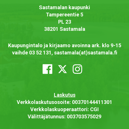
Sastamalan kaupunki
Tampereentie 5
PL 23
38201 Sastamala
Kaupungintalo ja kirjaamo avoinna ark. klo 9-15
vaihde 03 52 131, sastamala(at)sastamala.fi
Laskutus
Verkkolaskutusosoite: 00370144411301
Verkkolaskuoperaattori: CGI
Välittäjätunnus: 003703575029