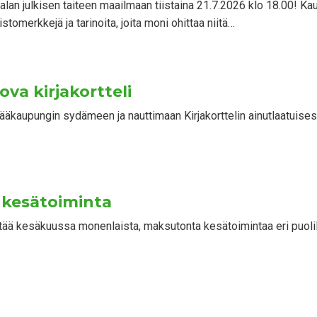
an julkisen taiteen maailmaan tiistaina 21.7.2026 klo 18.00! Kaup
stomerkkejä ja tarinoita, joita moni ohittaa niitä…
ova kirjakortteli
äkaupungin sydämeen ja nauttimaan Kirjakorttelin ainutlaatuises
 kesätoiminta
stää kesäkuussa monenlaista, maksutonta kesätoimintaa eri puoli