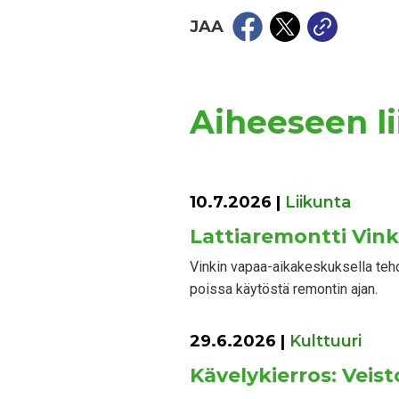
JAA
Aiheeseen lii
10.7.2026
|
Liikunta
Lattiaremontti Vin
Vinkin vapaa-aikakeskuksella tehd
poissa käytöstä remontin ajan.
29.6.2026
|
Kulttuuri
Kävelykierros: Veist