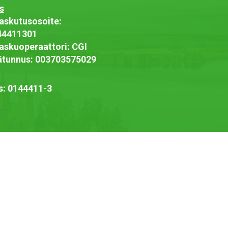
s
askutusosoite:
44411301
askuoperaattori: CGI
jätunnus: 003703575029
s: 0144411-3