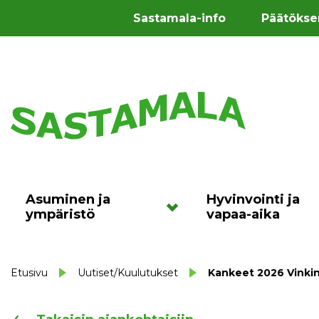
Sastamala-info
Päätökse
Asuminen ja
Hyvinvointi ja
ympäristö
vapaa-aika
Etusivu
Uutiset/Kuulutukset
Kankeet 2026 Vinkin