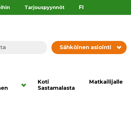
FI
öihin
Tarjouspyynnöt
Sähköinen asiointi
Koti
Matkailijalle
nen
Sastamalasta