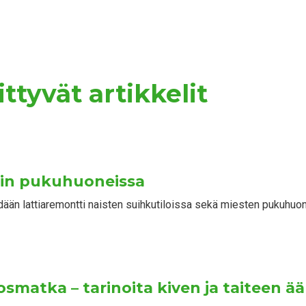
ttyvät artikkelit
kin pukuhuoneissa
ään lattiaremontti naisten suihkutiloissa sekä miesten pukuhuone
osmatka – tarinoita kiven ja taiteen ää