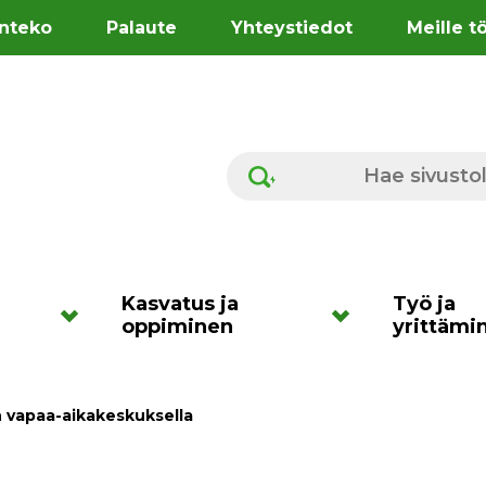
nteko
Palaute
Yhteystiedot
Meille t
Hae sivustolta
Kasvatus ja
Työ ja
oppiminen
yrittämi
 vapaa-aikakeskuksella