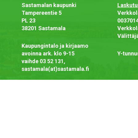
Sastamalan kaupunki
Laskutu
Tampereentie 5
Verkkol
PL 23
003701
38201 Sastamala
Verkkol
Välittä
Kaupungintalo ja kirjaamo
avoinna ark. klo 9-15
Y-tunnu
vaihde 03 52 131,
sastamala(at)sastamala.fi