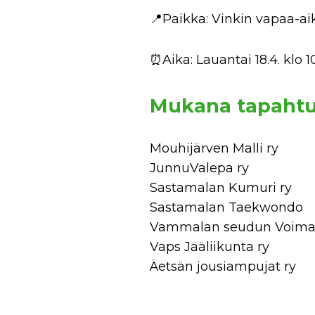
📍Paikka: Vinkin vapaa-a
⏰Aika: Lauantai 18.4. klo 1
Mukana tapaht
Mouhijärven Malli ry
JunnuValepa ry
Sastamalan Kumuri ry
Sastamalan Taekwondo
Vammalan seudun Voim
Vaps Jääliikunta ry
Äetsän jousiampujat ry