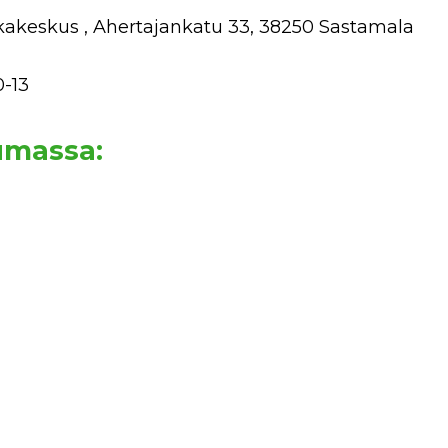
ikakeskus , Ahertajankatu 33, 38250 Sastamala
0-13
umassa:
a