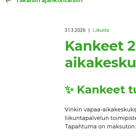
Takaisin ajankohtaisiin
31.3.2026
|
Liikunta
Kankeet 2
aikakesku
✨ Kankeet tu
Vinkin vapaa-aikakeskukse
liikuntapalvelun toimipist
Tapahtuma on maksuton.