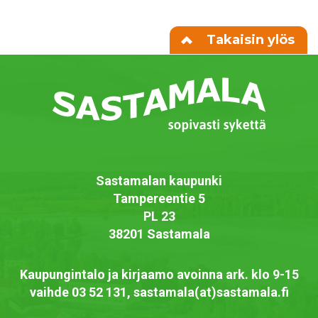
Takaisin ylös
Sastamalan kaupunki
Tampereentie 5
PL 23
38201 Sastamala
Kaupungintalo ja kirjaamo avoinna ark. klo 9-15
vaihde 03 52 131, sastamala(at)sastamala.fi